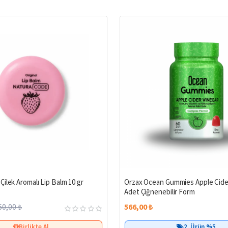
%19
ilek Aromalı Lip Balm 10 gr
Orzax Ocean Gummies Apple Cider
Adet Çiğnenebilir Form
60,00 ₺
566,00 ₺
Birlikte Al
2. Ürün %5