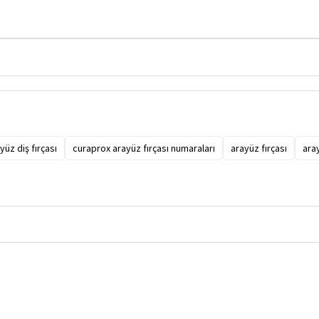
üz diş fırçası
curaprox arayüz fırçası numaraları
arayüz fırçası
aray