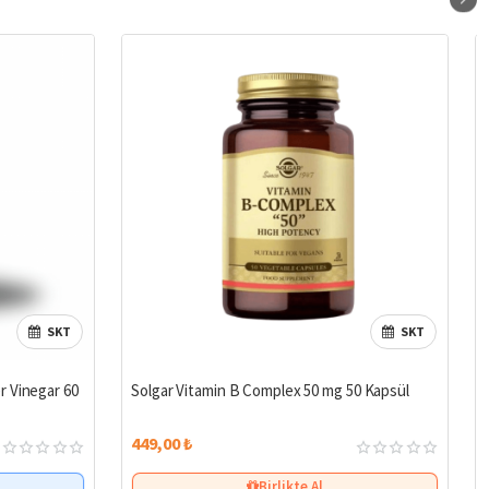
SKT
SKT
 Vinegar 60
Solgar Vitamin B Complex 50 mg 50 Kapsül
449,00 ₺
Birlikte Al