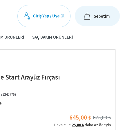
Giriş Yap / Üye Ol
Sepetim
IM ÜRÜNLERI
SAÇ BAKIM ÜRÜNLERI
 Start Arayüz Fırçası
rs12427769
e
645,00 ₺
675,00 ₺
Havale ile
25,80 ₺
daha az ödeyin