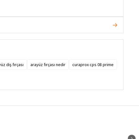
üz diş fırçası
arayüz fırçası nedir
curaprox cps 08 prime