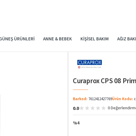
GÜNEŞ ÜRÜNLERI
ANNE & BEBEK
KIŞISEL BAKIM
AĞIZ BAK
Curaprox CPS 08 Prime
Barkod:
7612412427769
Ürün Kodu:
c
0.0
0 Değerlendirm
%4