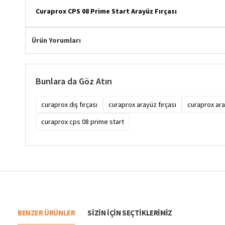
Curaprox CPS 08 Prime Start Arayüz Fırçası
Ürün Yorumları
Bunlara da Göz Atın
curaprox diş fırçası
curaprox arayüz fırçası
curaprox aray
curaprox cps 08 prime start
BENZER ÜRÜNLER
SIZIN IÇIN SEÇTIKLERIMIZ