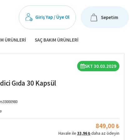
Giriş Yap / Üye Ol
Sepetim
IM ÜRÜNLERI
SAÇ BAKIM ÜRÜNLERI
SKT 30.03.2029
ici Gıda 30 Kapsül
rs33000980
e
849,00 ₺
Havale ile
33,96 ₺
daha az ödeyin