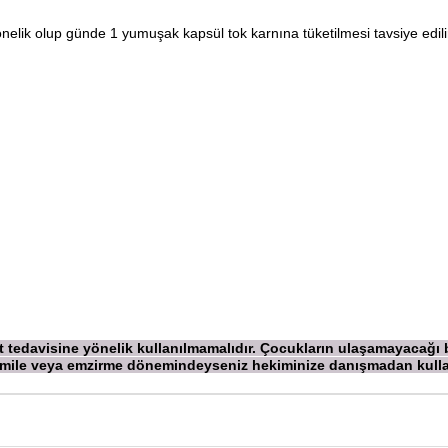
önelik olup günde 1 yumuşak kapsül tok karnına tüketilmesi tavsiye edili
ekt tedavisine yönelik kullanılmamalıdır. Çocukların ulaşamayacağı
 Hamile veya emzirme dönemindeyseniz hekiminize danışmadan
kull