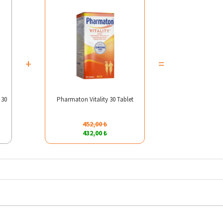
+
=
 30
Pharmaton Vitality 30 Tablet
452,00 ₺
432,00 ₺