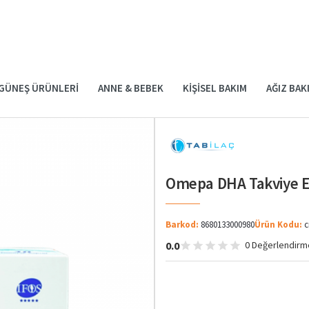
GÜNEŞ ÜRÜNLERI
ANNE & BEBEK
KIŞISEL BAKIM
AĞIZ BAK
Omepa DHA Takviye Ed
Barkod:
8680133000980
Ürün Kodu:
c
0.0
0 Değerlendirm