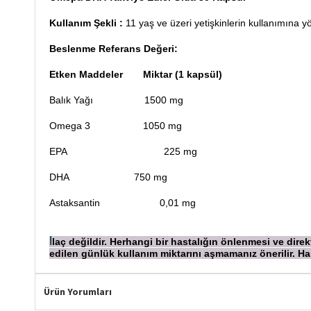
Kullanım Şekli :
11 yaş ve üzeri yetişkinlerin kullanımına y
Beslenme Referans Değeri:
Etken Maddeler
Miktar (1 kapsül)
Balık Yağı
1500 mg
Omega 3
1050 mg
EPA
225 mg
DHA
750 mg
Astaksantin
0,01 mg
laç değildir. Herhangi bir hastalığın önlenmesi ve dir
İ
edilen günlük kullanım miktarını aşmamanız önerilir.
Ürün Yorumları