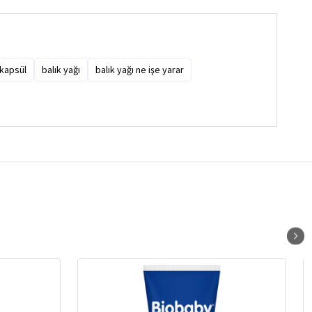
kapsül
balık yağı
balık yağı ne işe yarar