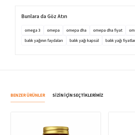
Bunlara da Göz Atın
omega 3
omepa
omepa dha
omepa dha fiyat
ome
balık yağının faydaları
balık yağı kapsül
balık yağı fiyatlar
BENZER ÜRÜNLER
SIZIN IÇIN SEÇTIKLERIMIZ