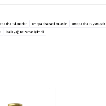
pa dha kullananlar
omepa dha nasıl kullanılır
omepa dha 30 yumuşak 
ı
balık yağı ne zaman içilmeli