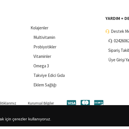
YARDIM + D
Kolajenler
Destek Me
Multivitamin
0242606
Probiyotikler
Sipariş Taki
Vitaminler
Üye Girişi Y
Omega 3
Takviye Edici Gıda
Eklem Sağlığı
itiklarımız
Kurumsal Bilgiler
ak için çerezler kullanıyoruz.