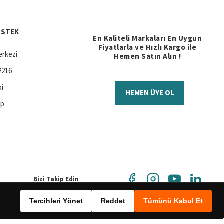
ESTEK
En Kaliteli Markaları En Uygun
Fiyatlarla ve Hızlı Kargo ile
rkezi
Hemen Satın Alın !
2216
bi
HEMEN ÜYE OL
ap
Bizi Takip Edin
Tercihleri Yönet
Reddet
Tümünü Kabul Et