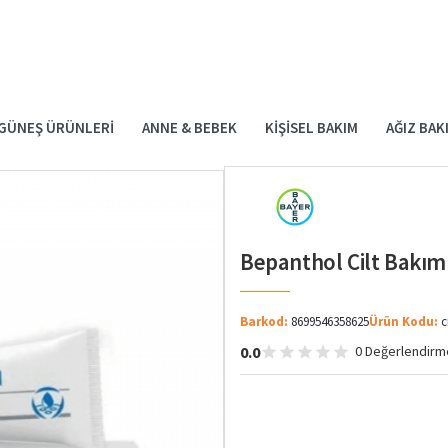
GÜNEŞ ÜRÜNLERI
ANNE & BEBEK
KIŞISEL BAKIM
AĞIZ BAK
Bepanthol Cilt Bakım
Barkod:
8699546358625
Ürün Kodu:
c
0.0
0 Değerlendirm