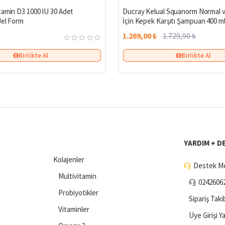
tamin D3 1000 IU 30 Adet
Ducray Kelual Squanorm Normal ve
Jel Form
İçin Kepek Karşıtı Şampuan 400 m
1.269,00 ₺
1.729,90 ₺
Birlikte Al
Birlikte Al
YARDIM + D
Kolajenler
Destek Me
Multivitamin
0242606
Probiyotikler
Sipariş Taki
Vitaminler
Üye Girişi Y