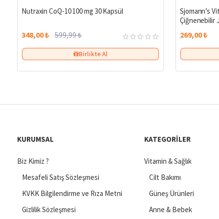
%42
Nutraxin CoQ-10 100 mg 30 Kapsül
Sjomann’s Vi
Çiğnenebilir 
348,00 ₺
599,99 ₺
269,00 ₺
Birlikte Al
KURUMSAL
KATEGORILER
Biz Kimiz ?
Vitamin & Sağlık
Mesafeli Satış Sözleşmesi
Cilt Bakımı
KVKK Bilgilendirme ve Rıza Metni
Güneş Ürünleri
Gizlilik Sözleşmesi
Anne & Bebek