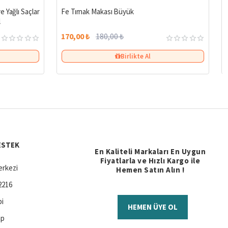
%27
%6
 Yağlı Saçlar
Fe Tırnak Makası Büyük
l
170,00 ₺
180,00 ₺
Birlikte Al
ESTEK
En Kaliteli Markaları En Uygun
Fiyatlarla ve Hızlı Kargo ile
rkezi
Hemen Satın Alın !
2216
bi
HEMEN ÜYE OL
ap