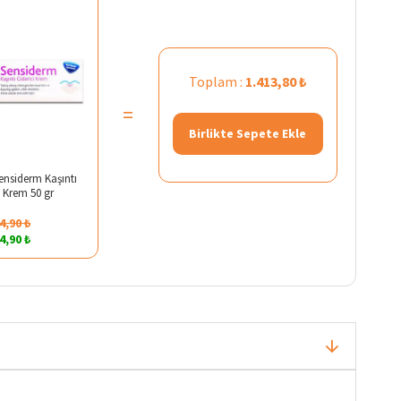
Toplam :
1.413,80 ₺
=
Birlikte Sepete Ekle
ensiderm Kaşıntı
i Krem 50 gr
4,90 ₺
4,90 ₺