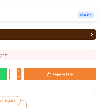
Sepette
goda!
Sepete Ekle
ın 10,00 ₺