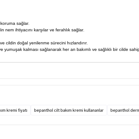
r koruma sağlar.
n nem ihtiyacını karşılar ve ferahlık sağlar.
 ve cildin doğal yenilenme sürecini hızlandırır.
 ve yumuşak kalması sağlanarak her an bakımlı ve sağlıklı bir cilde sahi
kım kremi fiyatı
bepanthol cilt bakım kremi kullananlar
bepanthol der