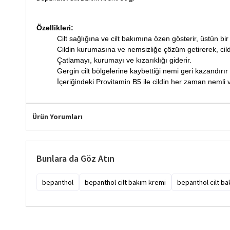
Özellikleri:
Cilt sağlığına ve cilt bakımına özen gösterir, üstün bi
Cildin kurumasına ve nemsizliğe çözüm getirerek, cildi
Çatlamayı, kurumayı ve kızarıklığı giderir.
Gergin cilt bölgelerine kaybettiği nemi geri kazandırır
İçeriğindeki Provitamin B5 ile cildin her zaman nemli
Ürün Yorumları
Bunlara da Göz Atın
bepanthol
bepanthol cilt bakım kremi
bepanthol cilt ba