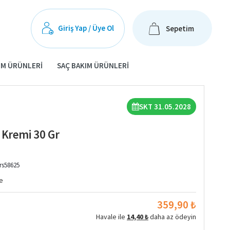
Giriş Yap / Üye Ol
Sepetim
IM ÜRÜNLERI
SAÇ BAKIM ÜRÜNLERI
SKT 31.05.2028
 Kremi 30 Gr
rs58625
e
359,90 ₺
Havale ile
14,40 ₺
daha az ödeyin