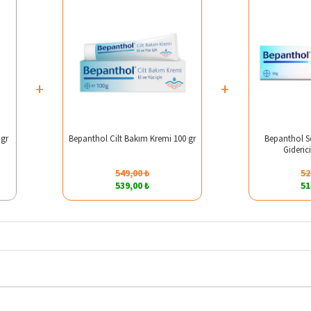
+
+
 gr
Bepanthol Cilt Bakım Kremi 100 gr
Bepanthol S
Gideric
549,00 ₺
52
539,00 ₺
51