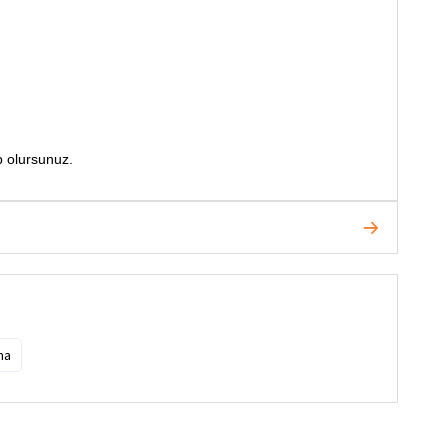
p olursunuz.
ma