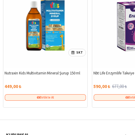
SKT
Nutraxin Kids Multivitamin Mineral Şurup 150 ml
Nbt Life Enzymlife Takviye
449,00 ₺
590,00 ₺
677,00 ₺
Birlikte Al
Birli
KURUMSAL