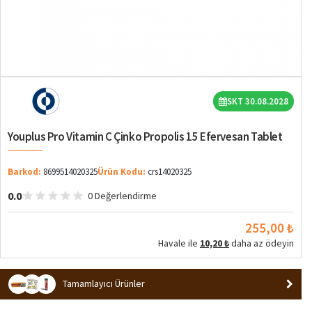
SKT 30.08.2028
Youplus Pro Vitamin C Çinko Propolis 15 Efervesan Tablet
Barkod:
8699514020325
Ürün Kodu:
crs14020325
0.0
0 Değerlendirme
255,00 ₺
Havale ile
10,20 ₺
daha az ödeyin
Tamamlayıcı Ürünler