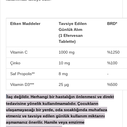
Etken Maddeler
Tavsiye Edilen
BRD*
Günlük Alım
(1 Efervesan
Tablette)
Vitamin C
1000 mg
%1250
Çinko
10 mg
%100
Saf Propolis**
8 mg
-
Vitamin D3***
25 µg
%500
laç değildir. Herhangi bir hastalığın önlenmesi ve direkt
İ
tedavisine yönelik kullanılmamalıdır. Çocukların
ulaşamayacağı bir yerde, oda sıcaklığında muhafaza
etmeniz ve tavsiye edilen günlük kullanım miktarını
aşmamanız önerilir. Hamile veya emzirme