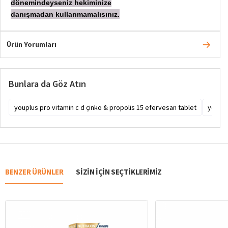
dönemindeyseniz hekiminize
danışmadan
kullanmamalısınız.
Ürün Yorumları
Bunlara da Göz Atın
youplus pro vitamin c d çinko & propolis 15 efervesan tablet
youplu
BENZER ÜRÜNLER
SIZIN IÇIN SEÇTIKLERIMIZ