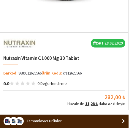
SKT 28.02.2029
Nutraxin Vitamin C 1000 Mg 30 Tablet
Barkod:
8680512629566
Ürün Kodu:
crs12629566
0.0
0 Değerlendirme
282,00 ₺
Havale ile
11,28 ₺
daha az ödeyin
Tamamlayıcı Ürünler