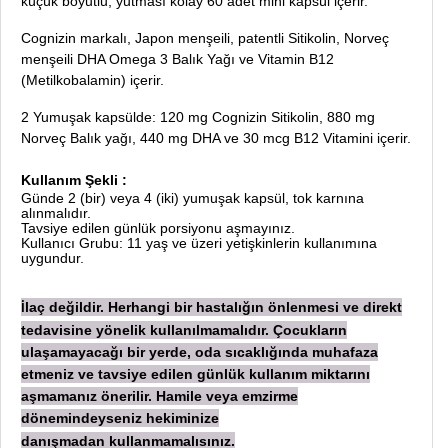
küçük boyutlu, yutması kolay 60 adet mini kapsül içerir.
Cognizin markalı, Japon menşeili, patentli Sitikolin, Norveç
menşeili DHA Omega 3 Balık Yağı ve Vitamin B12
(Metilkobalamin) içerir.
2 Yumuşak kapsülde: 120 mg Cognizin Sitikolin, 880 mg
Norveç Balık yağı, 440 mg DHA ve 30 mcg B12 Vitamini içerir.
Kullanım Şekli :
Günde 2 (bir) veya 4 (iki) yumuşak kapsül, tok karnına
alınmalıdır.
Tavsiye edilen günlük porsiyonu aşmayınız.
Kullanıcı Grubu: 11 yaş ve üzeri yetişkinlerin kullanımına
uygundur.
laç değildir. Herhangi bir hastalığın önlenmesi ve direkt
İ
tedavisine yönelik kullanılmamalıdır. Çocukların
ulaşamayacağı bir yerde, oda sıcaklığında muhafaza
etmeniz ve tavsiye edilen günlük kullanım miktarını
aşmamanız önerilir. Hamile veya emzirme
dönemindeyseniz hekiminize
danışmadan
kullanmamalısınız.