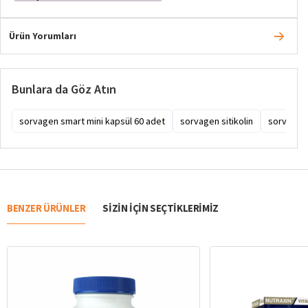
Ürün Yorumları
Bunlara da Göz Atın
sorvagen smart mini kapsül 60 adet
sorvagen sitikolin
sorvagen 
BENZER ÜRÜNLER
SIZIN IÇIN SEÇTIKLERIMIZ