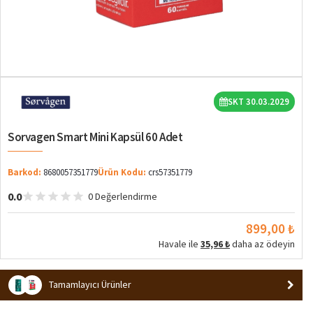
SKT 30.03.2029
Sorvagen Smart Mini Kapsül 60 Adet
Barkod:
8680057351779
Ürün Kodu:
crs57351779
0.0
0 Değerlendirme
899,00 ₺
Havale ile
35,96 ₺
daha az ödeyin
Tamamlayıcı Ürünler