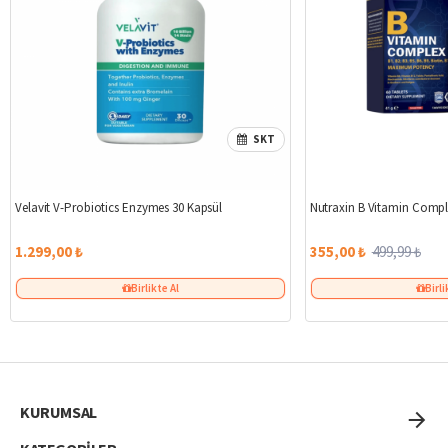
SKT
Velavit V-Probiotics Enzymes 30 Kapsül
Nutraxin B Vitamin Compl
1.299,00 ₺
355,00 ₺
499,99 ₺
Birlikte Al
Birli
KURUMSAL