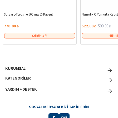
Solgar L-Tyrosine 500 mg 50 Kapsül
Nemolix C Yumurta Kabuğ
770,00 ₺
522,00 ₺
599,00 ₺
Birlikte Al
Birli
KURUMSAL
KATEGORİLER
YARDIM + DESTEK
SOSYAL MEDYADA BIZI TAKIP EDIN