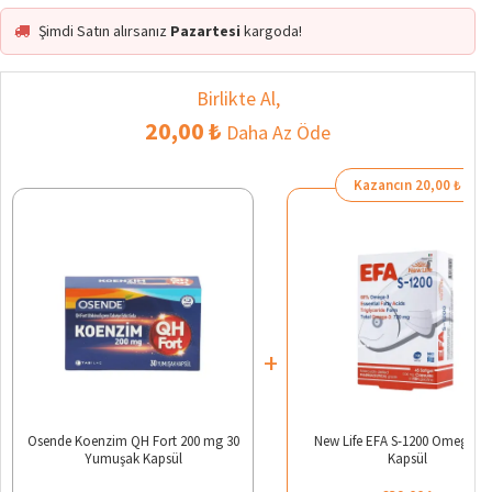
Şimdi Satın alırsanız
Pazartesi
kargoda!
Birlikte Al,
20,00 ₺
Daha Az Öde
Kazancın 20,00 ₺
+
Osende Koenzim QH Fort 200 mg 30
New Life EFA S-1200 Omega 3 
Yumuşak Kapsül
Kapsül