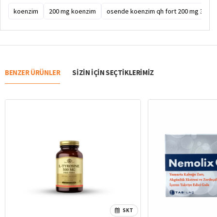
koenzim
200 mg koenzim
osende koenzim qh fort 200 mg 30 ka
BENZER ÜRÜNLER
SIZIN IÇIN SEÇTIKLERIMIZ
SKT