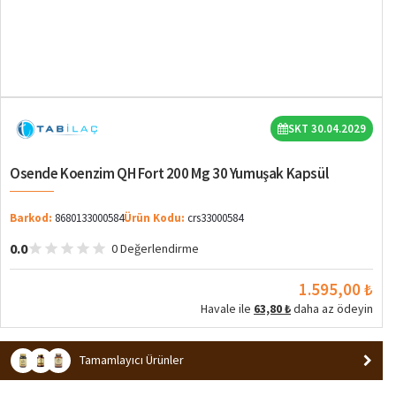
SKT 30.04.2029
Osende Koenzim QH Fort 200 Mg 30 Yumuşak Kapsül
Barkod:
8680133000584
Ürün Kodu:
crs33000584
0.0
0 Değerlendirme
1.595,00 ₺
Havale ile
63,80 ₺
daha az ödeyin
Tamamlayıcı Ürünler