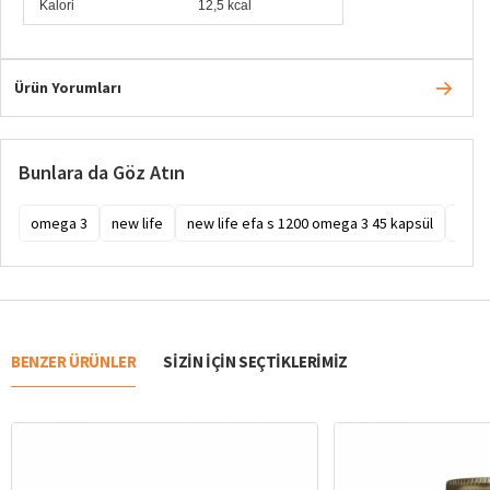
Kalori
12,5 kcal
Ürün Yorumları
Bunlara da Göz Atın
omega 3
new life
new life efa s 1200 omega 3 45 kapsül
new l
BENZER ÜRÜNLER
SIZIN IÇIN SEÇTIKLERIMIZ