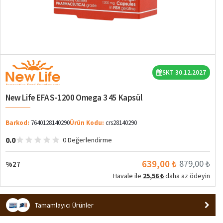
%27
SKT 30.12.2027
New Life EFA S-1200 Omega 3 45 Kapsül
Barkod:
7640128140290
Ürün Kodu:
crs28140290
0.0
0 Değerlendirme
639,00 ₺
879,00 ₺
%27
Havale ile
25,56 ₺
daha az ödeyin
Tamamlayıcı Ürünler