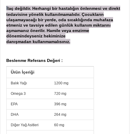
laç değildir. Herhangi bir hastalığın önlenmesi ve direkt
İ
tedavisine yönelik kullanılmamalıdır. Çocukların
ulaşamayacağı bir yerde, oda sıcaklığında muhafaza
etmeniz ve tavsiye edilen günlük kullanım miktarını
aşmamanız önerilir. Hamile veya emzirme
dönemindeyseniz hekiminize
danışmadan
kullanmamalısınız.
Beslenme Referans Değeri :
Ürün İçeriği
Balık Yağı
1200 mg
Omega 3
720 mg
EPA
396 mg
DHA
264 mg
Diğer Yağ Asitleri
60 mg