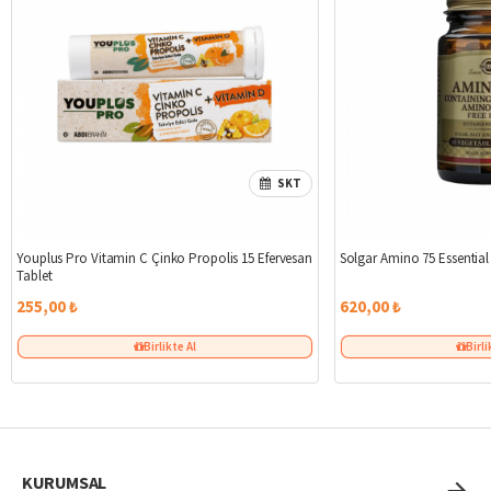
SKT
Youplus Pro Vitamin C Çinko Propolis 15 Efervesan
Solgar Amino 75 Essentia
Tablet
255,00 ₺
620,00 ₺
Birlikte Al
Birli
KURUMSAL