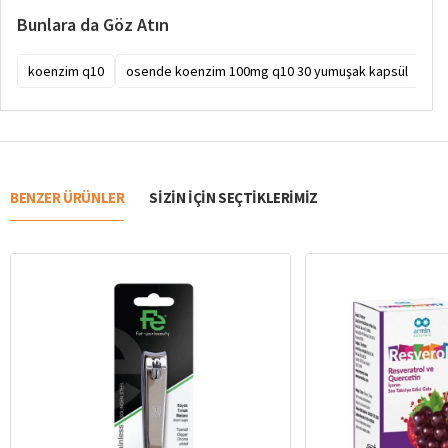
Bunlara da Göz Atın
koenzim q10
osende koenzim 100mg q10 30 yumuşak kapsül
os
BENZER ÜRÜNLER
SIZIN IÇIN SEÇTIKLERIMIZ