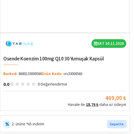
SKT 30.11.2028
Osende Koenzim 100mg Q10 30 Yumuşak Kapsül
Barkod:
8680133000560
Ürün Kodu:
crs33000560
0.0
0 Değerlendirme
469,00 ₺
Havale ile
18,76 ₺
daha az ödeyin
2. ürüne %5 indirim
Sepette