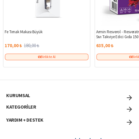
%6
Fe Tırnak Makası Büyük
Armin Resverol - Resveratr
Sıvı Takviye Edici Gıda 150
170,00 ₺
180,00 ₺
635,00 ₺
Birlikte Al
Birli
KURUMSAL
KATEGORİLER
YARDIM + DESTEK