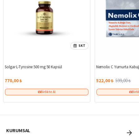
SKT
Solgar L-Tyrosine 500 mg 50 Kapsül
Nemolix C Yumurta Kabuğ
770,00 ₺
522,00 ₺
599,00 ₺
Birlikte Al
Birli
KURUMSAL