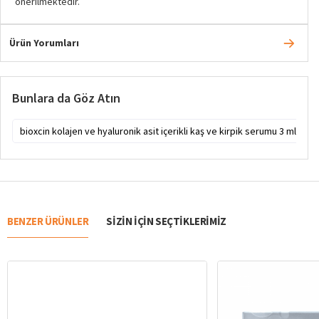
önerilmektedir.
Ürün Yorumları
Bunlara da Göz Atın
bioxcin kolajen ve hyaluronik asit içerikli kaş ve kirpik serumu 3 ml
b
BENZER ÜRÜNLER
SIZIN IÇIN SEÇTIKLERIMIZ