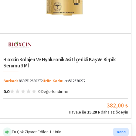
Bioxcin Kolajen Ve Hyaluronik Asit İçerikli Kaş Ve Kirpik
Serumu 3 Ml
Barkod:
8680512630272
Ürün Kodu:
crs512630272
0.0
0 Değerlendirme
382,00 ₺
Havale ile
15,28 ₺
daha az ödeyin
En Çok Ziyaret Edilen 1. Ürün
Trend