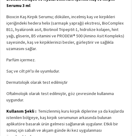
Serumu 3 ml
Bioxcin Kaş Kirpik Serumu; dökülen, incelmiş kaş ve kirpikleri
içeriğindeki hedera helix (sarmaşık yaprağı) ekstresi, BioComplex
B11, hyalüronik asit, Biotinoil Tripeptit-1, hidrolize kolajen, hint
yağı, gliserin, B5 vitamini ve PRODEW® 500 (Amino Asit Kompleks)
sayesinde, kaş ve kirpiklerinizi besler, gürleştirir ve sağlıkla
uzamasını sağlar.
Parfüm içermez.
Saç ve cilt pH’sı ile uyumludur.
Dermatolojik olarak test edilmiştir
Oftalmolojik olarak test edilmiştir, göz çevresinde kullanıma
uygundur.
Kullanım Şekli :
Temizlenmiş kuru kirpik diplerine ya da kaşlarda
istenilen bölgeye, kaş kirpik serumunun arkasında bulunan
aplikatöre basarak ürün gelmesi sağlanarak uygulanır. Etkili bir
sonuç için sabah ve akşam günde iki kez uygulanması