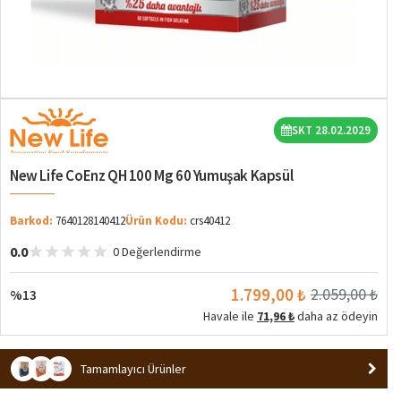
%13
SKT 28.02.2029
New Life CoEnz QH 100 Mg 60 Yumuşak Kapsül
Barkod:
7640128140412
Ürün Kodu:
crs40412
0.0
0 Değerlendirme
1.799,00 ₺
2.059,00 ₺
%13
Havale ile
71,96 ₺
daha az ödeyin
Tamamlayıcı Ürünler