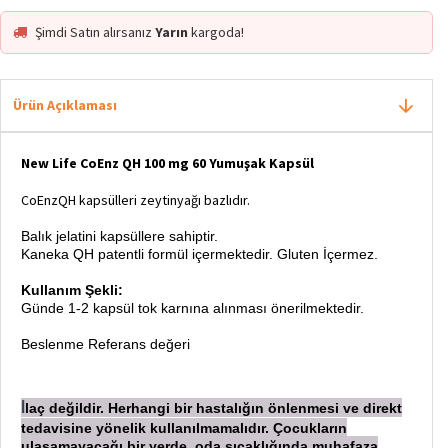
Şimdi Satın alırsanız
Yarın
kargoda!
Ürün Açıklaması
New Life CoEnz QH 100 mg 60 Yumuşak Kapsül
CoEnzQH kapsülleri zeytinyağı bazlıdır.
Balık jelatini kapsüllere sahiptir.
Kaneka QH patentli formül içermektedir. Gluten İçermez.
Kullanım Şekli:
Günde 1-2 kapsül tok karnına alınması önerilmektedir.
Beslenme Referans değeri
laç değildir. Herhangi bir hastalığın önlenmesi ve direkt
İ
tedavisine yönelik kullanılmamalıdır. Çocukların
ulaşamayacağı bir yerde, oda sıcaklığında muhafaza