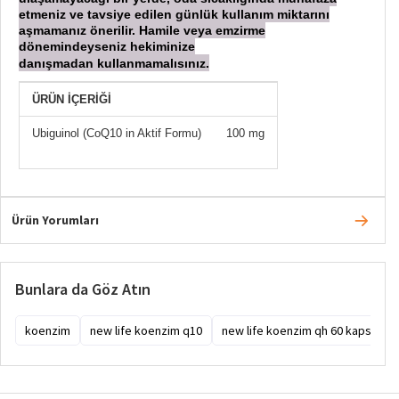
etmeniz ve tavsiye edilen günlük kullanım miktarını
aşmamanız önerilir. Hamile veya emzirme
dönemindeyseniz hekiminize
danışmadan
kullanmamalısınız.
ÜRÜN İÇERİĞİ
Ubiguinol (CoQ10 in Aktif Formu)
100 mg
Ürün Yorumları
Bunlara da Göz Atın
koenzim
new life koenzim q10
new life koenzim qh 60 kapsül