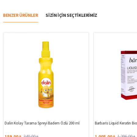
BENZER ÜRÜNLER
SIZIN IÇIN SEÇTIKLERIMIZ
%44
Dalin Kolay Tarama Spreyi Badem Özlü 200 ml
Barbaris Liquid Keratin B
189,00 ₺
340,00 ₺
1.005,00 ₺
1.296,00 ₺