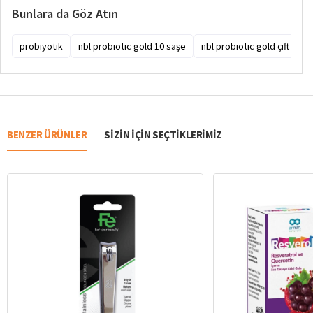
Bunlara da Göz Atın
probiyotik
nbl probiotic gold 10 saşe
nbl probiotic gold çift kapl
BENZER ÜRÜNLER
SIZIN IÇIN SEÇTIKLERIMIZ