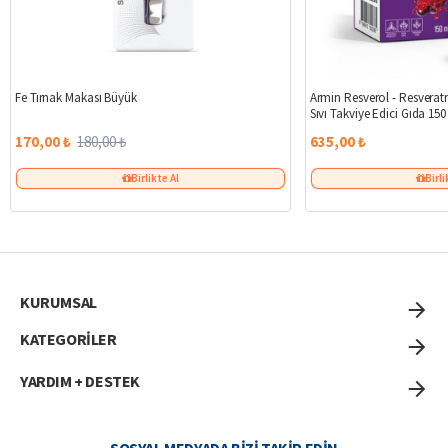
%6
Fe Tırnak Makası Büyük
Armin Resverol - Resveratr
Sıvı Takviye Edici Gıda 150
170,00 ₺
180,00 ₺
635,00 ₺
Birlikte Al
Birli
KURUMSAL
KATEGORİLER
YARDIM + DESTEK