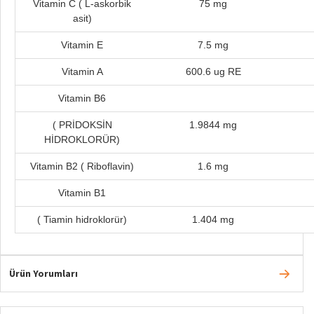
Vitamin C ( L-askorbik
75 mg
asit)
Vitamin E
7.5 mg
Vitamin A
600.6 ug RE
Vitamin B6
( PRİDOKSİN
1.9844 mg
HİDROKLORÜR)
Vitamin B2 ( Riboflavin)
1.6 mg
Vitamin B1
( Tiamin hidroklorür)
1.404 mg
Ürün Yorumları