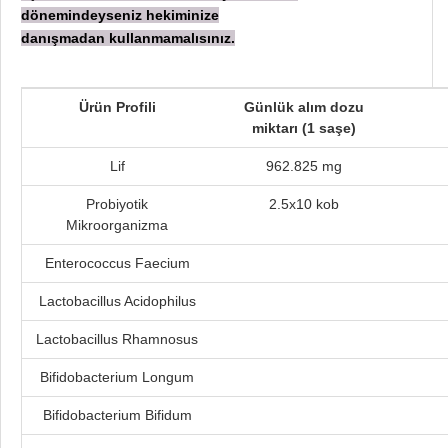
dönemindeyseniz hekiminize
danışmadan
kullanmamalısınız.
Ürün Profili
Günlük alım dozu
miktarı (1 saşe)
Lif
962.825 mg
Probiyotik
2.5x10 kob
Mikroorganizma
Enterococcus Faecium
Lactobacillus Acidophilus
Lactobacillus Rhamnosus
Bifidobacterium Longum
Bifidobacterium Bifidum