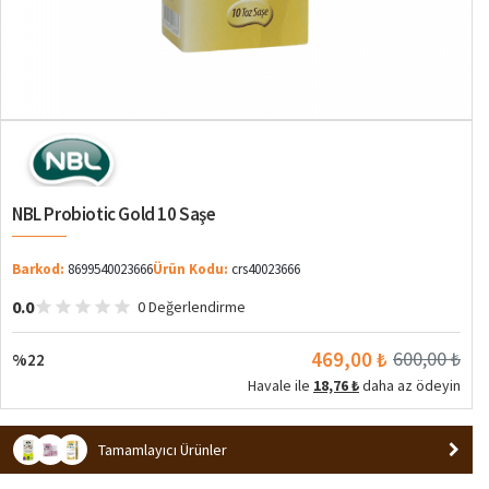
%22
NBL Probiotic Gold 10 Saşe
Barkod:
8699540023666
Ürün Kodu:
crs40023666
0.0
0 Değerlendirme
469,00 ₺
600,00 ₺
%22
Havale ile
18,76 ₺
daha az ödeyin
Tamamlayıcı Ürünler