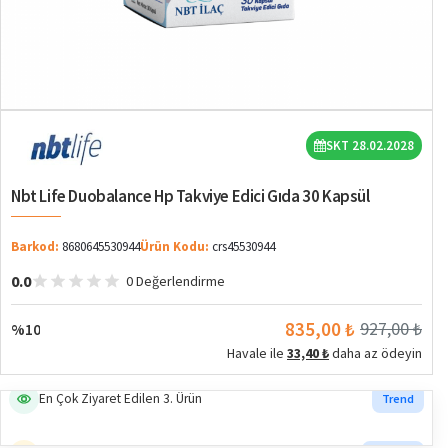
%10
SKT 28.02.2028
Nbt Life Duobalance Hp Takviye Edici Gıda 30 Kapsül
Barkod:
8680645530944
Ürün Kodu:
crs45530944
0.0
0 Değerlendirme
835,00 ₺
927,00 ₺
%10
Havale ile
33,40 ₺
daha az ödeyin
En Çok Ziyaret Edilen 3. Ürün
Trend
En Çok Satan 5. Ürün
Popüler