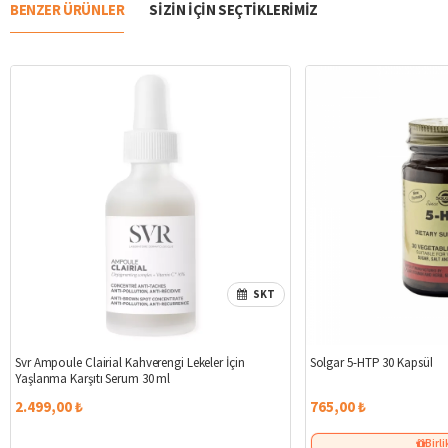
BENZER ÜRÜNLER
SIZIN IÇIN SEÇTIKLERIMIZ
SKT
Svr Ampoule Clairial Kahverengi Lekeler İçin
Solgar 5-HTP 30 Kapsül
Yaşlanma Karşıtı Serum 30 ml
2.499,00 ₺
765,00 ₺
Birli