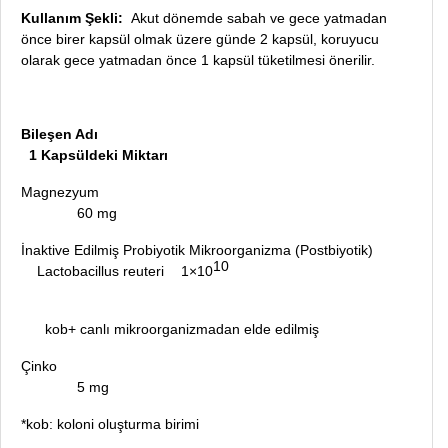
Kullanım Şekli:
Akut dönemde sabah ve gece yatmadan
önce birer kapsül olmak üzere günde 2 kapsül, koruyucu
olarak gece yatmadan önce 1 kapsül tüketilmesi önerilir.
Bileşen Adı
1 Kapsüldeki Miktarı
Magnezyum
60 mg
İnaktive Edilmiş Probiyotik Mikroorganizma (Postbiyotik)
10
Lactobacillus reuteri
1×
10
kob+ canlı mikroorganizmadan elde edilmiş
Çinko
5 mg
*kob: koloni oluşturma birimi