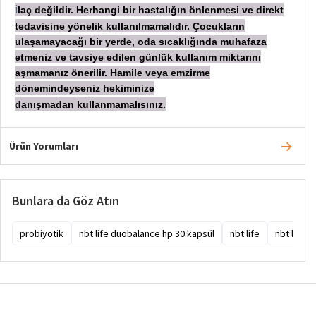
laç değildir. Herhangi bir hastalığın önlenmesi ve direkt
İ
tedavisine yönelik kullanılmamalıdır. Çocukların
ulaşamayacağı bir yerde, oda sıcaklığında muhafaza
etmeniz ve tavsiye edilen günlük kullanım miktarını
aşmamanız önerilir. Hamile veya emzirme
dönemindeyseniz hekiminize
danışmadan
kullanmamalısınız.
Ürün Yorumları
Bunlara da Göz Atın
probiyotik
nbt life duobalance hp 30 kapsül
nbt life
nbt life 