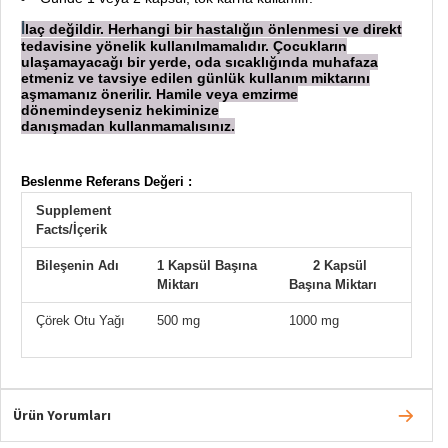
laç değildir. Herhangi bir hastalığın önlenmesi ve direkt
İ
tedavisine yönelik kullanılmamalıdır. Çocukların
ulaşamayacağı bir yerde, oda sıcaklığında muhafaza
etmeniz ve tavsiye edilen günlük kullanım miktarını
aşmamanız önerilir. Hamile veya emzirme
dönemindeyseniz hekiminize
danışmadan
kullanmamalısınız.
Beslenme Referans Değeri :
Supplement
Facts/İçerik
Bileşenin Adı
1 Kapsül Başına
2 Kapsül
Miktarı
Başına Miktarı
Çörek Otu Yağı
500 mg
1000 mg
Ürün Yorumları