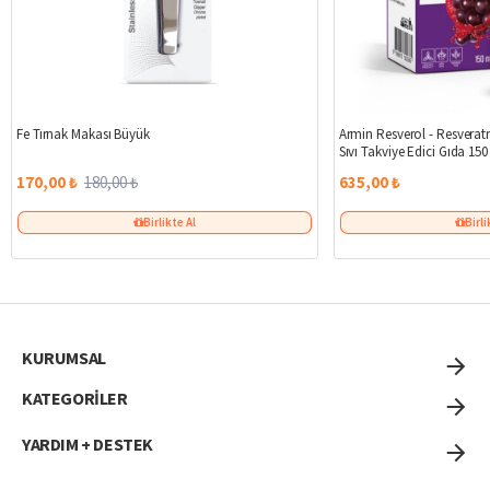
%6
Fe Tırnak Makası Büyük
Armin Resverol - Resveratr
Sıvı Takviye Edici Gıda 150
170,00 ₺
180,00 ₺
635,00 ₺
Birlikte Al
Birli
KURUMSAL
KATEGORİLER
YARDIM + DESTEK