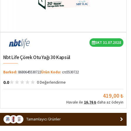
SKT 31.07.2028
Nbt Life Çörek Otu Yağı 30 Kapsül
Barkod:
8680645530722
Ürün Kodu:
crs5530722
0.0
0 Değerlendirme
419,00 ₺
Havale ile
16,76 ₺
daha az ödeyin
Tamamlayıcı Ürünler