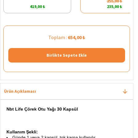
255,00 ₺
419,00 ₺
235,00 ₺
Toplam :
654,00 ₺
Birlikte Sepete Ekle
Ürün Açıklaması
Nbt Life Çörek Otu Yağı 30 Kapsül
Kullanım Şekli:
Günde 1 veya 2 kapsül, tok karna kullanılır.