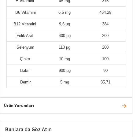
E Vitamini
45 mg
375
B6 Vitamini
6,5 mg
464,29
B12 Vitamini
9,6 µg
384​
Folik Asit
400 µg
200
Selenyum
110 µg
200
Çinko
10 mg
100
Bakır
900 µg
90
Demir
5 mg
35,71
Ürün Yorumları
Bunlara da Göz Atın