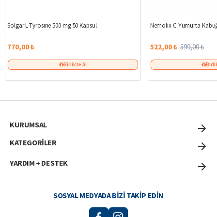
Solgar L-Tyrosine 500 mg 50 Kapsül
Nemolix C Yumurta Kabuğ
770,00 ₺
522,00 ₺
599,00 ₺
Birlikte Al
Birli
KURUMSAL
KATEGORİLER
YARDIM + DESTEK
SOSYAL MEDYADA BIZI TAKIP EDIN