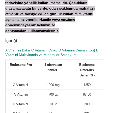
tedavisine yönelik kullanılmamalıdır. Çocukların
ulaşamayacağı bir yerde, oda sıcaklığında muhafaza
etmeniz ve tavsiye edilen günlük kullanım miktarını
aşmamanız önerilir. Hamile veya emzirme
dönemindeyseniz hekiminize
danışmadan
kullanmamalısınız.
İçeriği :
A Vitamini Bakır C Vitamini Çinko D Vitamini Demir (Iron) E
Vitamini Multivitamin ve Mineraller Selenyum
Redoxonc Pro
1 efervesan
Beslenme
tablet
Referans
Değeri(%)
C Vitamini
1000 mg
1250
A Vitamini
700 µg
87,50
D Vitamini
10 µg
200