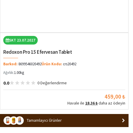
SKT 23.07.2027
Redoxon Pro 15 Efervesan Tablet
Barkod:
8699546020492
Ürün Kodu:
crs20492
Ağırlık:
1.00kg
0.0
0 Değerlendirme
459,00 ₺
Havale ile
18,36 ₺
daha az ödeyin
Tamamlayıcı Ürünler