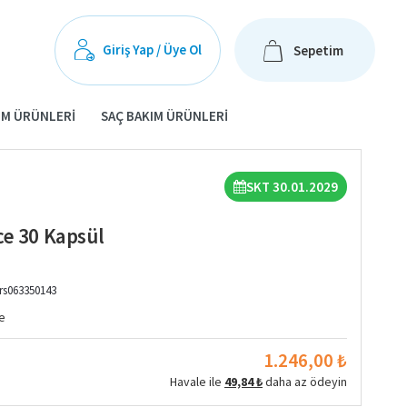
Giriş Yap / Üye Ol
Sepetim
IM ÜRÜNLERI
SAÇ BAKIM ÜRÜNLERI
SKT 30.01.2029
ce 30 Kapsül
rs063350143
e
1.246,00 ₺
Havale ile
49,84 ₺
daha az ödeyin