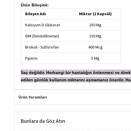
Ürün Bileşimi:
Bileşen Adı
Miktar (1 Kapsül)
Kalsiyum D-Glukorat
250 Mg
DIM (Diindolilmetan)
150 Mg
Brokoli - Sülforofan
400 Mcg
Piperin
5 Mg
laç değildir. Herhangi bir hastalığın önlenmesi ve dir
İ
edilen günlük kullanım miktarını aşmamanız önerilir.
Ürün Yorumları
Bunlara da Göz Atın