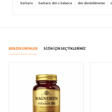
barbaris
barbaris dim s balance
dim diindolilmetan
d
BENZER ÜRÜNLER
SIZIN IÇIN SEÇTIKLERIMIZ