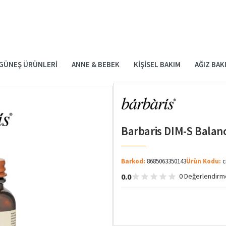
GÜNEŞ ÜRÜNLERI
ANNE & BEBEK
KIŞISEL BAKIM
AĞIZ BAK
Barbaris DIM-S Balan
Barkod:
8685063350143
Ürün Kodu:
c
0.0
0 Değerlendirm