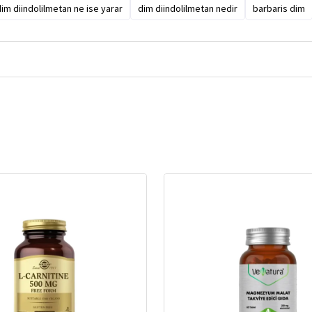
im diindolilmetan ne ise yarar
dim diindolilmetan nedir
barbaris dim