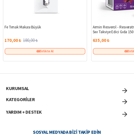
%6
Fe Tırnak Makası Büyük
Armin Resverol - Resveratr
Sıvı Takviye Edici Gıda 150
170,00 ₺
180,00 ₺
635,00 ₺
Birlikte Al
Birli
KURUMSAL
KATEGORİLER
YARDIM + DESTEK
SOSYAL MEDYADA BIZI TAKIP EDIN