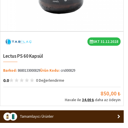
SKT 31.12.2028
Lectus PS 60 Kapsül
Barkod:
8680133000829
Ürün Kodu:
crs000829
0.0
0 Değerlendirme
850,00 ₺
Havale ile
34,00 ₺
daha az ödeyin
Tamamlayıcı Ürünler