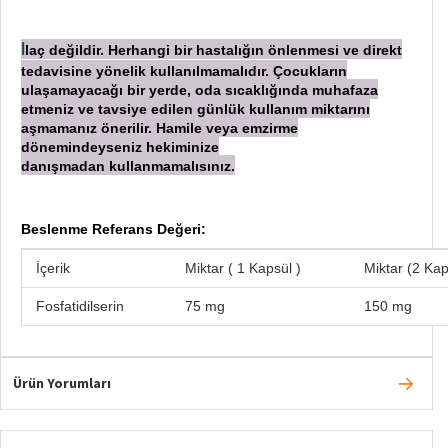
laç değildir. Herhangi bir hastalığın önlenmesi ve direkt
İ
tedavisine yönelik kullanılmamalıdır. Çocukların
ulaşamayacağı bir yerde, oda sıcaklığında muhafaza
etmeniz ve tavsiye edilen günlük kullanım miktarını
aşmamanız önerilir. Hamile veya emzirme
dönemindeyseniz hekiminize
danışmadan
kullanmamalısınız.
Beslenme Referans Değeri:
İçerik
Miktar ( 1 Kapsül )
Miktar (2 Kap
Fosfatidilserin
75 mg
150 mg
Ürün Yorumları