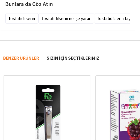
Bunlara da Göz Atın
fosfatidilserin
fosfatidilserin ne işe yarar
fosfatidilserin faydalar
BENZER ÜRÜNLER
SIZIN IÇIN SEÇTIKLERIMIZ