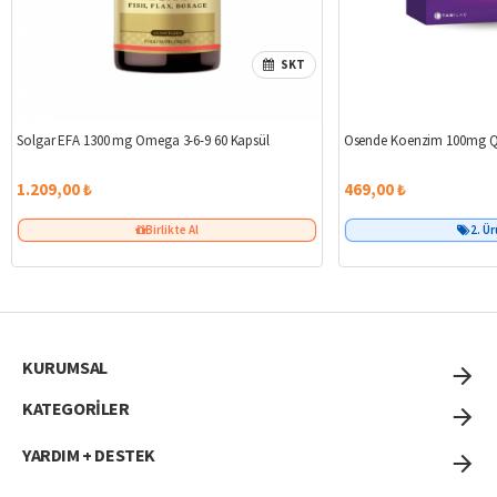
SKT
Solgar EFA 1300 mg Omega 3-6-9 60 Kapsül
Osende Koenzim 100mg Q
1.209,00 ₺
469,00 ₺
Birlikte Al
2. Ü
KURUMSAL
KATEGORİLER
YARDIM + DESTEK