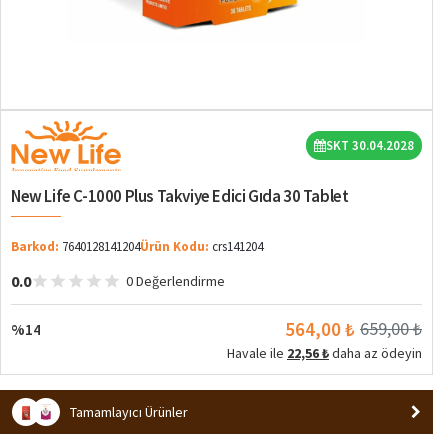
%14
SKT 30.04.2028
New Life C-1000 Plus Takviye Edici Gıda 30 Tablet
Barkod:
7640128141204
Ürün Kodu:
crs141204
0.0
0 Değerlendirme
564,00 ₺
659,00 ₺
%14
Havale ile
22,56 ₺
daha az ödeyin
Tamamlayıcı Ürünler