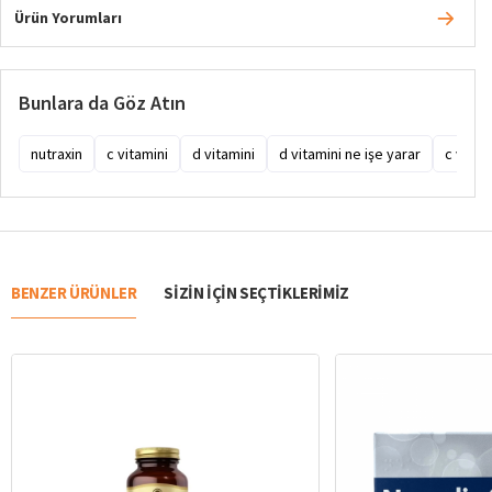
Ürün Yorumları
Bunlara da Göz Atın
nutraxin
c vitamini
d vitamini
d vitamini ne işe yarar
c vitam
BENZER ÜRÜNLER
SIZIN IÇIN SEÇTIKLERIMIZ