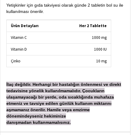
Yetişkinler için gıda takviyesi olarak günde 2 tabletin bol su ile
kullanılması önerilir.
Ürün Detayları
Her 2 Tablette
Vitamin C
1000 mg
Vitamin D
1000 IU
Çinko
10 mg
İ
laç değildir. Herhangi bir hastalığın önlenmesi ve direkt
tedavisine yönelik kullanılmamalıdır. Çocukların
ulaşamayacağı bir yerde, oda sıcaklığında muhafaza
etmeniz ve tavsiye edilen günlük kullanım miktarını
aşmamanız önerilir. Hamile veya emzirme
dönemindeyseniz hekiminize
danışmadan
kullanmamalısınız.