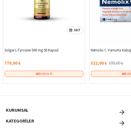
SKT
Solgar L-Tyrosine 500 mg 50 Kapsül
Nemolix C Yumurta Kabuğ
770,00 ₺
522,00 ₺
599,00 ₺
Birlikte Al
Birli
KURUMSAL
KATEGORİLER