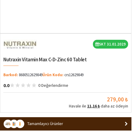
SKT 31.01.2029
Nutraxin Vitamin Max C-D-Zinc 60 Tablet
Barkod:
8680512629849
Ürün Kodu:
crs12629849
0.0
0 Değerlendirme
279,00 ₺
Havale ile
11,16 ₺
daha az ödeyin
Tamamlayıcı Ürünler