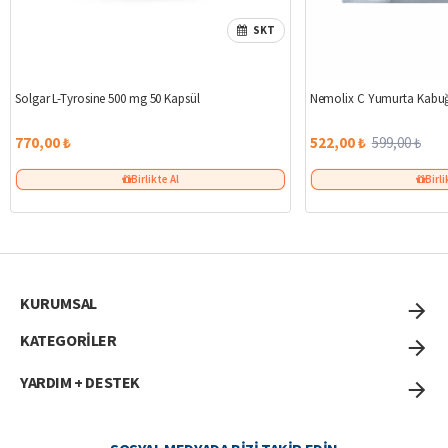
SKT
Solgar L-Tyrosine 500 mg 50 Kapsül
Nemolix C Yumurta Kabuğ
770,00 ₺
522,00 ₺
599,00 ₺
Birlikte Al
Birli
KURUMSAL
KATEGORİLER
YARDIM + DESTEK