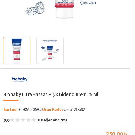
Biobaby Ultra Hassas Pişik Giderici Krem 75 Ml
Barkod:
8680512635925
Ürün Kodu:
crs0512635925
0.0
0 Değerlendirme
250,00 ₺