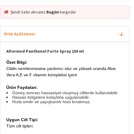
En Çok Satan 1. Ürün
Popüler
Şimdi Satın alırsanız
Bugün
kargoda!
Ürün Açıklaması
Altermed Panthenol Forte Spray 150 ml
Özet Bilgi:
Cildin nemlenmesine yardımcı olur ve yüksek oranda Aloe
Vera A,E ve F vitamin kompleksi içerir.
Ürün Faydaları:
Güneş sonrası hassasiyet oluşmuş ciltlerde kullanılabilir.
Hassas bölgelere kolaylıkla uygulanabilir.
Hızla emilir ve yapışkanlık hissi bırakmaz.
Uygun Cilt Tipi:
Tüm cilt tipleri.