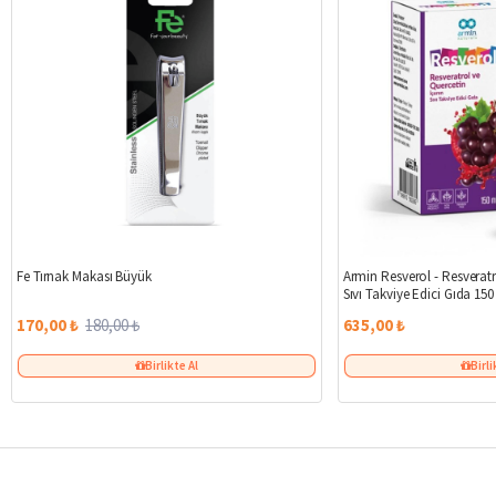
%6
Fe Tırnak Makası Büyük
Armin Resverol - Resveratr
Sıvı Takviye Edici Gıda 150
170,00 ₺
180,00 ₺
635,00 ₺
Birlikte Al
Birli