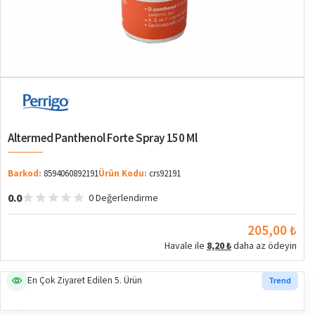
Altermed Panthenol Forte Spray 150 Ml
Barkod:
8594060892191
Ürün Kodu:
crs92191
0.0
0 Değerlendirme
205,00 ₺
Havale ile
8,20 ₺
daha az ödeyin
En Çok Ziyaret Edilen 5. Ürün
Trend