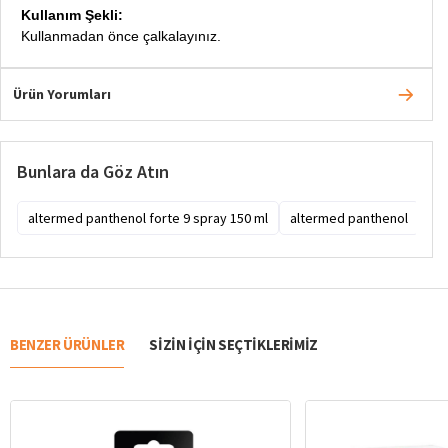
Kullanım Şekli:
Kullanmadan önce çalkalayınız.
Ürün Yorumları
Bunlara da Göz Atın
altermed panthenol forte 9 spray 150 ml
altermed panthenol
al
BENZER ÜRÜNLER
SIZIN IÇIN SEÇTIKLERIMIZ