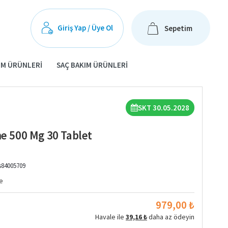
Giriş Yap / Üye Ol
Sepetim
IM ÜRÜNLERI
SAÇ BAKIM ÜRÜNLERI
SKT 30.05.2028
ne 500 Mg 30 Tablet
s84005709
e
979,00 ₺
Havale ile
39,16 ₺
daha az ödeyin