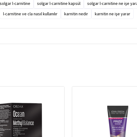
solgar l-carnitine
solgar l-carnitine kapsül
solgar l-carnitine ne işe yar
l-carnitine ve cla nasıl kullanılır
karnitin nedir
karnitin ne işe yarar