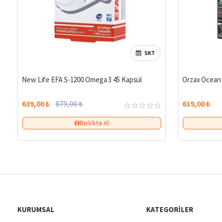
SKT
%27
New Life EFA S-1200 Omega 3 45 Kapsül
Orzax Ocean 
639,00 ₺
879,00 ₺
619,00 ₺
Birlikte Al
KURUMSAL
KATEGORILER