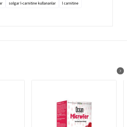
ar
solgar l-carnitine kullananlar
l carnitine