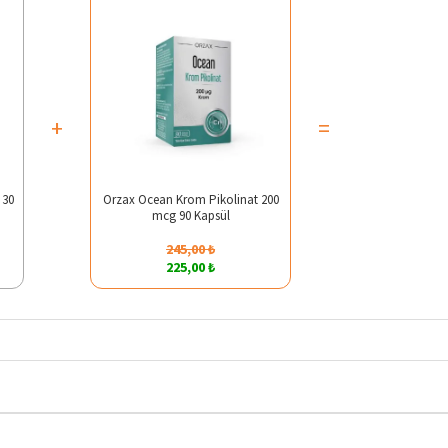
+
=
 30
Orzax Ocean Krom Pikolinat 200
mcg 90 Kapsül
245,00 ₺
225,00 ₺