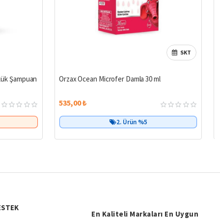
SKT
%14
Çok Satan
ünlük Şampuan
Orzax Ocean Microfer Damla 30 ml
535,00 ₺
2. Ürün %5
ESTEK
En Kaliteli Markaları En Uygun