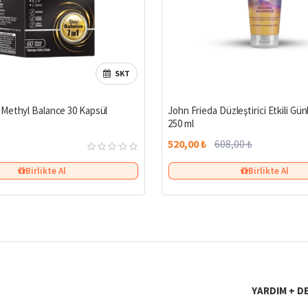
SKT
Methyl Balance 30 Kapsül
John Frieda Düzleştirici Etkili G
250 ml
520,00 ₺
608,00 ₺
Birlikte Al
Birlikte Al
YARDIM + D