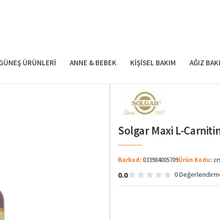
GÜNEŞ ÜRÜNLERI
ANNE & BEBEK
KIŞISEL BAKIM
AĞIZ BAK
Solgar Maxi L-Carniti
Barkod:
033984005709
Ürün Kodu:
cr
0.0
0 Değerlendirm