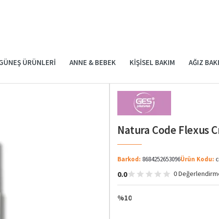
GÜNEŞ ÜRÜNLERI
ANNE & BEBEK
KIŞISEL BAKIM
AĞIZ BAK
Natura Code Flexus 
Barkod:
8684252653096
Ürün Kodu:
c
0.0
0 Değerlendirm
%10