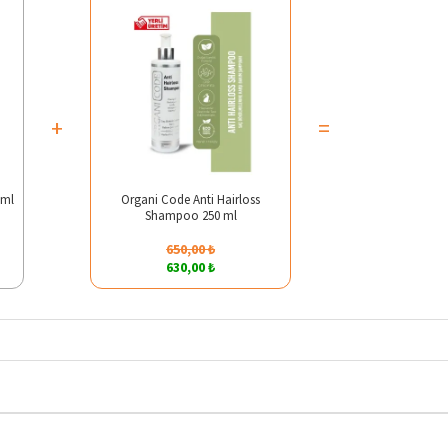
+
=
 ml
Organi Code Anti Hairloss
Shampoo 250 ml
650,00 ₺
630,00 ₺