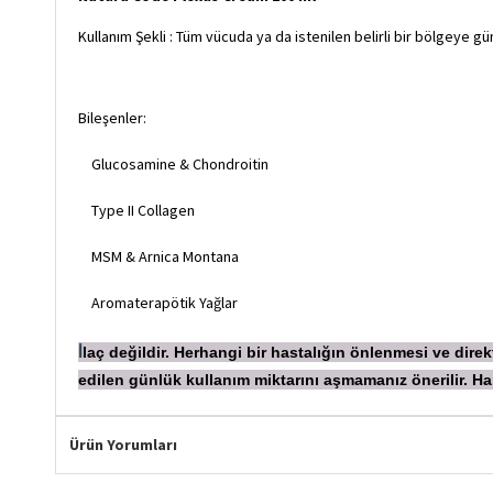
Kullanım Şekli : Tüm vücuda ya da istenilen belirli bir bölgeye g
Bileşenler:
Glucosamine & Chondroitin
Type II Collagen
MSM & Arnica Montana
Aromaterapötik Yağlar
laç değildir. Herhangi bir hastalığın önlenmesi ve dir
İ
edilen günlük kullanım miktarını aşmamanız önerilir.
Ürün Yorumları