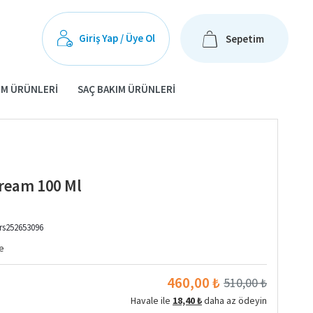
Giriş Yap / Üye Ol
Sepetim
IM ÜRÜNLERI
SAÇ BAKIM ÜRÜNLERI
Cream 100 Ml
rs252653096
e
460,00 ₺
510,00 ₺
Havale ile
18,40 ₺
daha az ödeyin