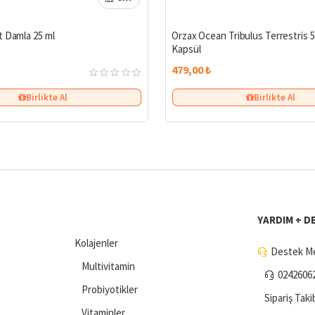
Çok Satan
t Damla 25 ml
Orzax Ocean Tribulus Terrestris 
Kapsül
479,00 ₺
Birlikte Al
Birlikte Al
YARDIM + D
Kolajenler
Destek Me
Multivitamin
0242606
Probiyotikler
Sipariş Taki
Vitaminler