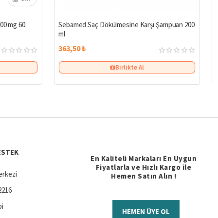
500 mg 60
Sebamed Saç Dökülmesine Karşı Şampuan 200
ml
363,50 ₺
Birlikte Al
ESTEK
En Kaliteli Markaları En Uygun
Fiyatlarla ve Hızlı Kargo ile
rkezi
Hemen Satın Alın !
2216
bi
HEMEN ÜYE OL