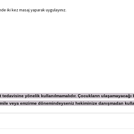
ünde iki kez masaj yaparak uygulayınız.
ekt tedavisine yönelik kullanılmamalıdır. Çocukların ulaşamayacağı
 Hamile veya emzirme dönemindeyseniz hekiminize danışmadan
kull