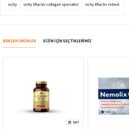
vichy
vichy liftactiv collagen specialist
vichy liftactiv retinol spe
BENZER ÜRÜNLER
SIZIN IÇIN SEÇTIKLERIMIZ
SKT