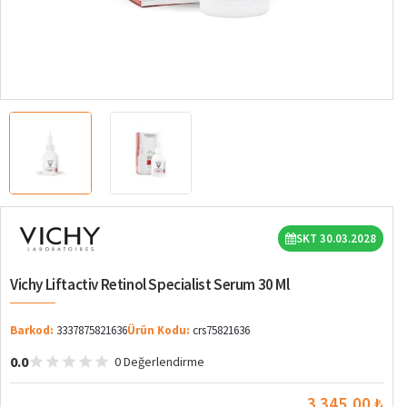
SKT 30.03.2028
Vichy Liftactiv Retinol Specialist Serum 30 Ml
Barkod:
3337875821636
Ürün Kodu:
crs75821636
0.0
0 Değerlendirme
3.345,00 ₺