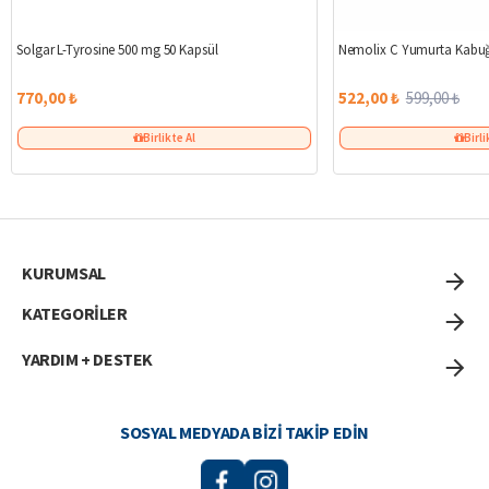
Solgar L-Tyrosine 500 mg 50 Kapsül
Nemolix C Yumurta Kabuğ
770,00 ₺
522,00 ₺
599,00 ₺
Birlikte Al
Birli
KURUMSAL
KATEGORİLER
YARDIM + DESTEK
SOSYAL MEDYADA BIZI TAKIP EDIN