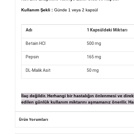
Kullanım Şekli :
Günde 1 veya 2 kapsül
Adı
1 Kapsüldeki Miktarı
Betain HCl
500 mg
Pepsin
165 mg
DL-Malik Asit
50 mg
İ
laç değildir. Herhangi bir hastalığın önlenmesi ve dir
edilen günlük kullanım miktarını aşmamanız önerilir.
Ürün Yorumları