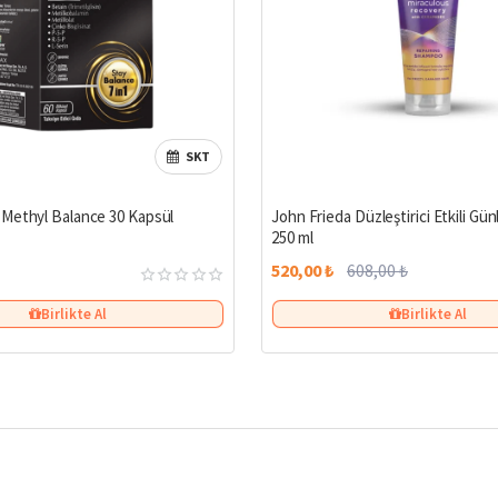
SKT
Methyl Balance 30 Kapsül
John Frieda Düzleştirici Etkili G
250 ml
520,00 ₺
608,00 ₺
Birlikte Al
Birlikte Al