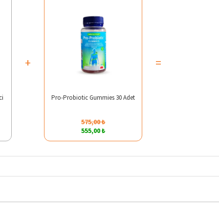
+
=
ci
Pro-Probiotic Gummies 30 Adet
575,00 ₺
555,00 ₺