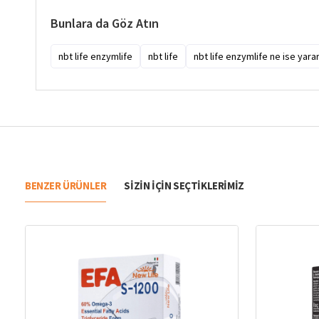
Bunlara da Göz Atın
nbt life enzymlife
nbt life
nbt life enzymlife ne ise yara
BENZER ÜRÜNLER
SIZIN IÇIN SEÇTIKLERIMIZ