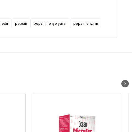
nedir
pepsin
pepsin ne işe yarar
pepsin enzimi