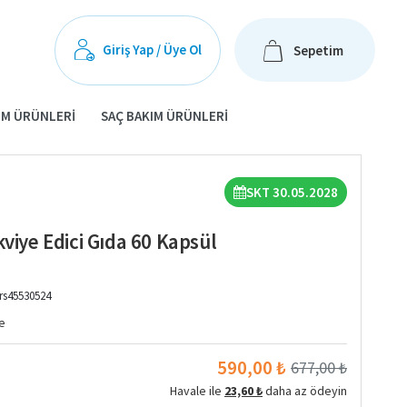
Giriş Yap / Üye Ol
Sepetim
IM ÜRÜNLERI
SAÇ BAKIM ÜRÜNLERI
SKT 30.05.2028
kviye Edici Gıda 60 Kapsül
rs45530524
e
590,00 ₺
677,00 ₺
Havale ile
23,60 ₺
daha az ödeyin