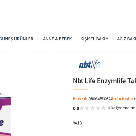
GÜNEŞ ÜRÜNLERI
ANNE & BEBEK
KIŞISEL BAKIM
AĞIZ BAK
Nbt Life Enzymlife Ta
Barkod:
8680645530524
Ürün Kodu:
c
0.0
0 Değerlendirm
%13