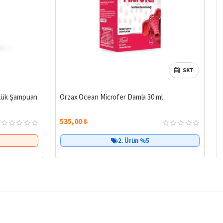
SKT
%14
Çok Satan
ünlük Şampuan
Orzax Ocean Microfer Damla 30 ml
535,00 ₺
2. Ürün %5