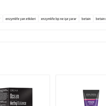
r
enzymlife yan etkileri
enzymlife bp ne işe yarar
betain
betain 