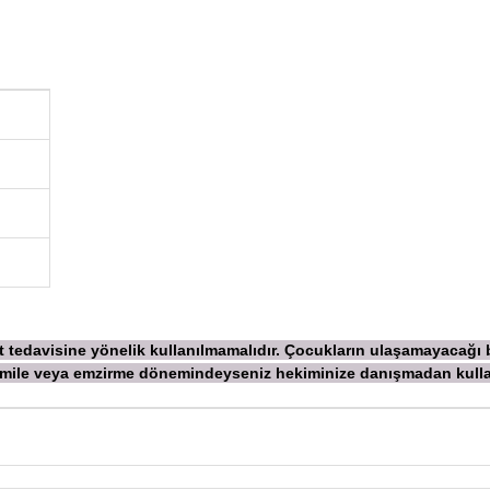
ekt tedavisine yönelik kullanılmamalıdır. Çocukların ulaşamayacağı
 Hamile veya emzirme dönemindeyseniz hekiminize danışmadan
kull