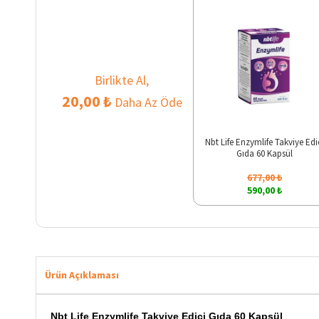
Birlikte Al,
20,00 ₺
Daha Az Öde
Nbt Life Enzymlife Takviye Edi
Gıda 60 Kapsül
677,00 ₺
590,00 ₺
Ürün Açıklaması
Nbt Life Enzymlife Takviye Edici Gıda 60 Kapsül