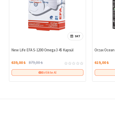
SKT
%27
New Life EFA S-1200 Omega 3 45 Kapsül
Orzax Ocean 
639,00 ₺
879,00 ₺
619,00 ₺
Birlikte Al