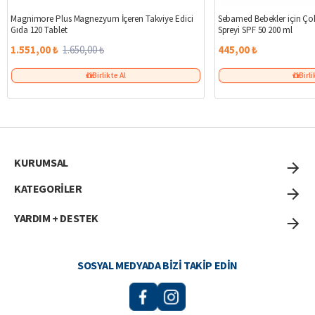
%6
Magnimore Plus Magnezyum İçeren Takviye Edici
Sebamed Bebekler için Ç
Gıda 120 Tablet
Spreyi SPF 50 200 ml
1.551,00 ₺
1.650,00 ₺
445,00 ₺
Birlikte Al
Birli
KURUMSAL
KATEGORİLER
YARDIM + DESTEK
SOSYAL MEDYADA BIZI TAKIP EDIN