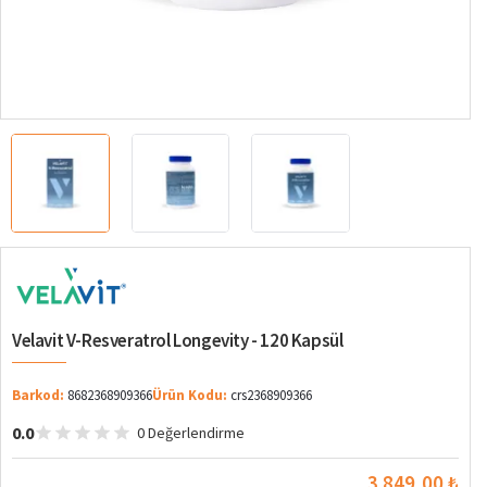
Velavit V-Resveratrol Longevity - 120 Kapsül
Barkod:
8682368909366
Ürün Kodu:
crs2368909366
0.0
0 Değerlendirme
3.849,00 ₺