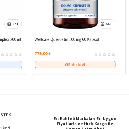
SKT
SKT
mplex 200 ml
Wellcare Quercetin 100 mg 60 Kapsül
779,00 ₺
Birlikte Al
ESTEK
En Kaliteli Markaları En Uygun
Fiyatlarla ve Hızlı Kargo ile
rkezi
Hemen Satın Alın !