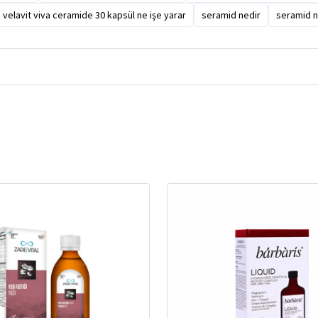
velavit viva ceramide 30 kapsül ne işe yarar
seramid nedir
seramid n