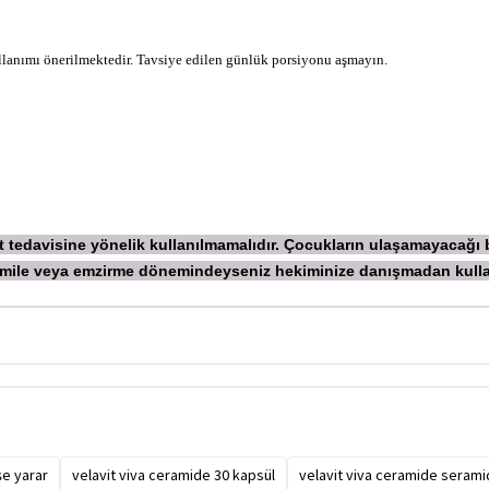
ullanımı önerilmektedir. Tavsiye edilen günlük porsiyonu aşmayın.
ekt tedavisine yönelik kullanılmamalıdır. Çocukların ulaşamayacağı
 Hamile veya emzirme dönemindeyseniz hekiminize danışmadan
kull
şe yarar
velavit viva ceramide 30 kapsül
velavit viva ceramide seramid