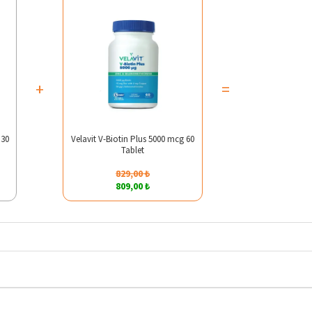
+
=
 30
Velavit V-Biotin Plus 5000 mcg 60
Tablet
829,00 ₺
809,00 ₺