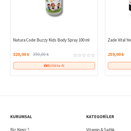
%18
Natura Code Buzzy Kids Body Spray 100 ml
Zade Vital Yer
320,00 ₺
390,00 ₺
259,00 ₺
Birlikte Al
KURUMSAL
KATEGORILER
Biz Kimiz ?
Vitamin & Sağlık