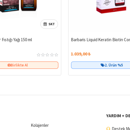
SKT
 Fıstığı Yağı 150 ml
Barbaris Liquid Keratin Biotin Co
1.039,00 ₺
Birlikte Al
2. Ürün %5
YARDIM + D
Kolajenler
Destek Me