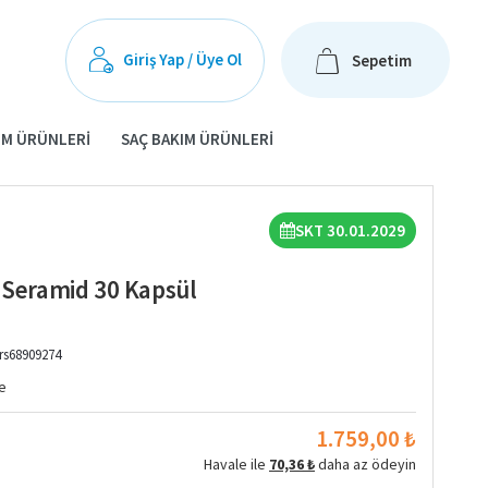
Giriş Yap / Üye Ol
Sepetim
IM ÜRÜNLERI
SAÇ BAKIM ÜRÜNLERI
SKT 30.01.2029
e Seramid 30 Kapsül
rs68909274
e
1.759,00 ₺
Havale ile
70,36 ₺
daha az ödeyin