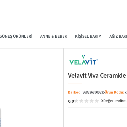
GÜNEŞ ÜRÜNLERI
ANNE & BEBEK
KIŞISEL BAKIM
AĞIZ BAK
Velavit Viva Ceramid
Barkod:
8682368909335
Ürün Kodu:
c
0.0
0 Değerlendirm