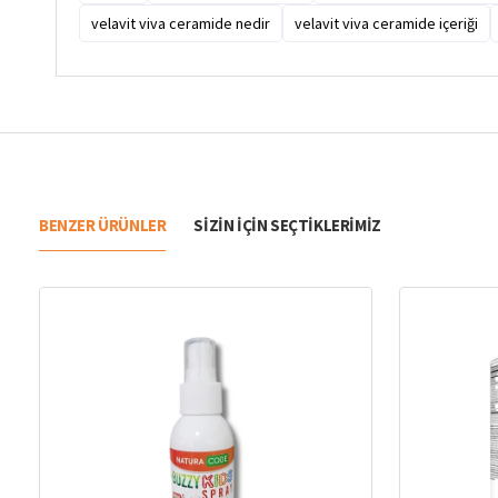
velavit viva ceramide nedir
velavit viva ceramide içeriği
BENZER ÜRÜNLER
SIZIN IÇIN SEÇTIKLERIMIZ