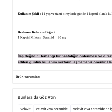
Kullanım Şekli :
11 yaş ve üzeri bireylerde günde 1 kapsül olarak k
Beslenme Referans Değeri :
1 Kapsül Miktarı Seramid 30 mg
laç değildir. Herhangi bir hastalığın önlenmesi ve dir
İ
edilen günlük kullanım miktarını aşmamanız önerilir.
Ürün Yorumları
Bunlara da Göz Atın
velavit
velavit viva ceramide
velavit viva ceramide ne i