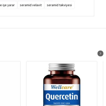
e işe yarar
seramid velavit
seramid takviyesi