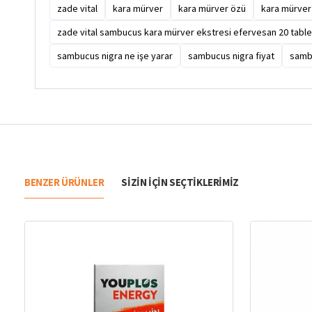
zade vital
kara mürver
kara mürver özü
kara mürver 
zade vital sambucus kara mürver ekstresi efervesan 20 table
sambucus nigra ne işe yarar
sambucus nigra fiyat
samb
BENZER ÜRÜNLER
SIZIN IÇIN SEÇTIKLERIMIZ