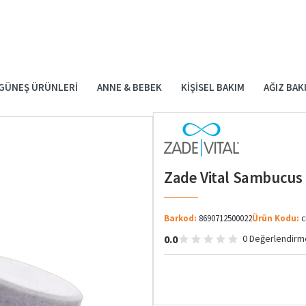
GÜNEŞ ÜRÜNLERI
ANNE & BEBEK
KIŞISEL BAKIM
AĞIZ BAK
Zade Vital Sambucus 
Barkod:
8690712500022
Ürün Kodu:
c
0.0
0 Değerlendirm