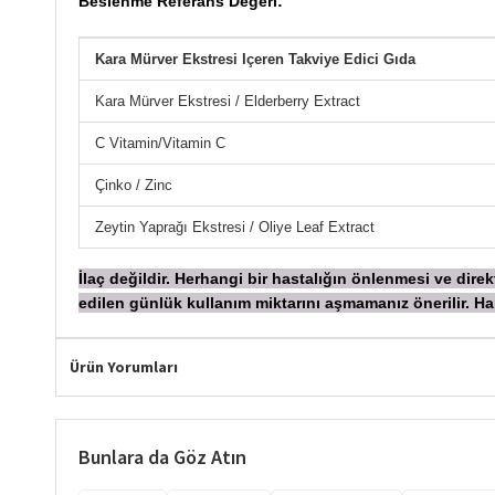
Beslenme Referans Değeri:
Kara Mürver Ekstresi Içeren Takviye Edici Gıda
Kara Mürver Ekstresi / Elderberry Extract
C Vitamin/Vitamin C
Çinko / Zinc
Zeytin Yaprağı Ekstresi / Oliye Leaf Extract
İ
laç değildir. Herhangi bir hastalığın önlenmesi ve dir
edilen günlük kullanım miktarını aşmamanız önerilir.
Ürün Yorumları
Bunlara da Göz Atın