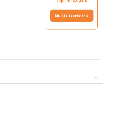
Toplam :
627,00 ₺
Birlikte Sepete Ekle