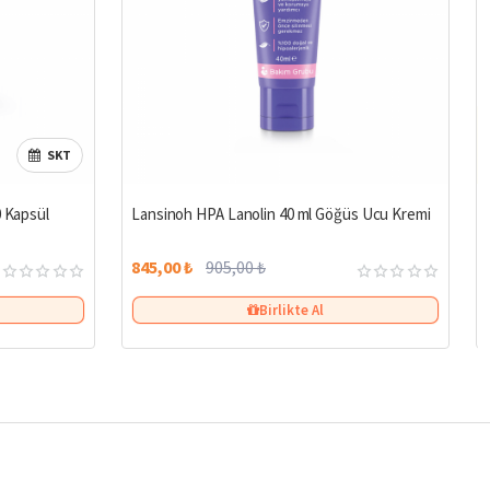
SKT
%7
0 Kapsül
Lansinoh HPA Lanolin 40 ml Göğüs Ucu Kremi
845,00 ₺
905,00 ₺
Birlikte Al