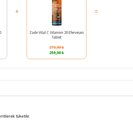
+
=
0
Zade Vital C Vitamini 20 Efervesan
Tablet
279,00 ₺
259,00 ₺
tilerek tüketilir.