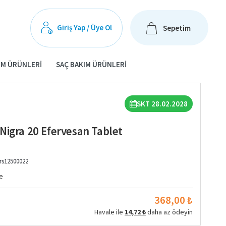
Giriş Yap / Üye Ol
Sepetim
IM ÜRÜNLERI
SAÇ BAKIM ÜRÜNLERI
SKT 28.02.2028
Nigra 20 Efervesan Tablet
rs12500022
e
368,00 ₺
Havale ile
14,72 ₺
daha az ödeyin