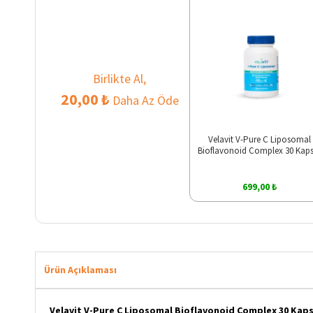
Birlikte Al,
20,00 ₺
Daha Az Öde
Velavit V-Pure C Liposomal
Bioflavonoid Complex 30 Kaps
699,00 ₺
Ürün Açıklaması
Velavit V-Pure C Liposomal Bioflavonoid Complex 30 Kaps