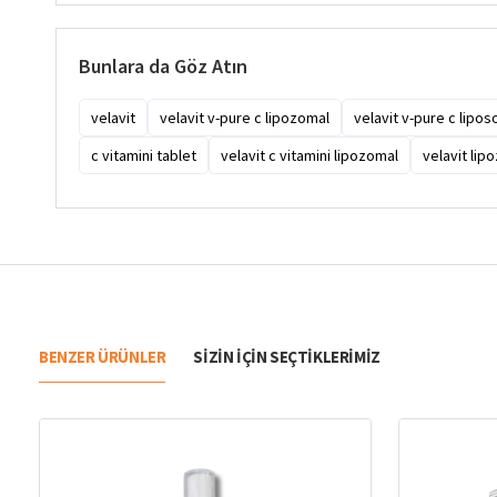
Bunlara da Göz Atın
velavit
velavit v-pure c lipozomal
velavit v-pure c lipo
c vitamini tablet
velavit c vitamini lipozomal
velavit lip
BENZER ÜRÜNLER
SIZIN IÇIN SEÇTIKLERIMIZ