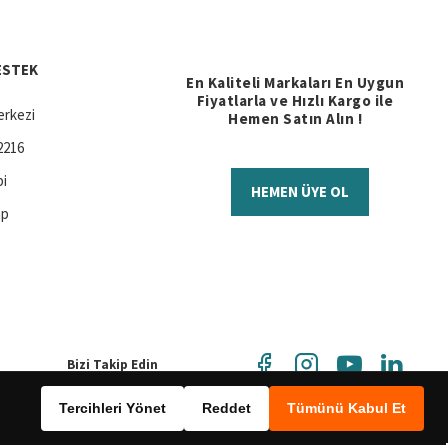
ESTEK
En Kaliteli Markaları En Uygun
Fiyatlarla ve Hızlı Kargo ile
rkezi
Hemen Satın Alın !
2216
bi
HEMEN ÜYE OL
ap
Bizi Takip Edin
Tercihleri Yönet
Reddet
Tümünü Kabul Et