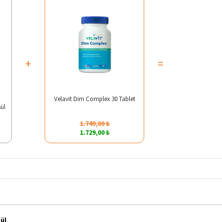
+
=
Velavit Dim Complex 30 Tablet
ül
1.749,00 ₺
1.729,00 ₺
ül