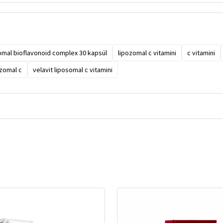
somal bioflavonoid complex 30 kapsül
lipozomal c vitamini
c vitamini
ozomal c
velavit liposomal c vitamini