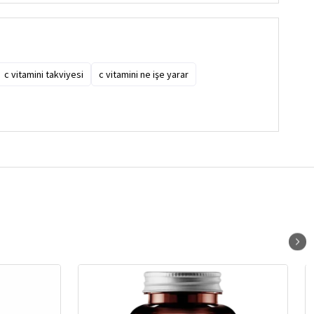
c vitamini takviyesi
c vitamini ne işe yarar