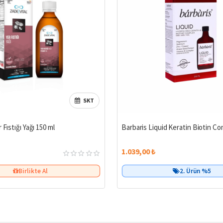
SKT
 Fıstığı Yağı 150 ml
Barbaris Liquid Keratin Biotin Co
1.039,00 ₺
Birlikte Al
Birlikte Al
2. Ürün %5