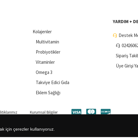
YARDIM + D
Kolajenler
Destek Me
Multivitamin
0242606
Probiyotikler
Sipariş Taki
Vitaminler
Üye Girişi Y
Omega 3
Takviye Edici Gıda
Eklem Sağlığı
itiklarımız
Kurumsal Bilgiler
ak için çerezler kullanıyoruz.