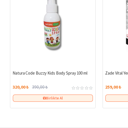
%18
Natura Code Buzzy Kids Body Spray 100 ml
Zade Vital Yer
320,00 ₺
390,00 ₺
259,00 ₺
Birlikte Al