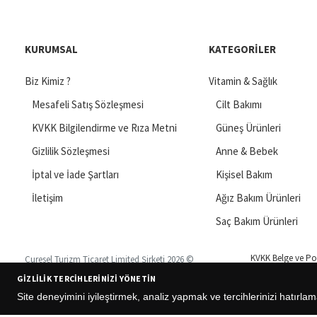
KURUMSAL
KATEGORILER
Biz Kimiz ?
Vitamin & Sağlık
Mesafeli Satış Sözleşmesi
Cilt Bakımı
KVKK Bilgilendirme ve Rıza Metni
Güneş Ürünleri
Gizlilik Sözleşmesi
Anne & Bebek
İptal ve İade Şartları
Kişisel Bakım
İletişim
Ağız Bakım Ürünleri
Saç Bakım Ürünleri
KVKK Belge ve Pol
Curesel Turizm Ticaret Limited Şirketi 2026 ©
GIZLILIK TERCIHLERINIZI YÖNETIN
Site deneyimini iyileştirmek, analiz yapmak ve tercihlerinizi hatırlam