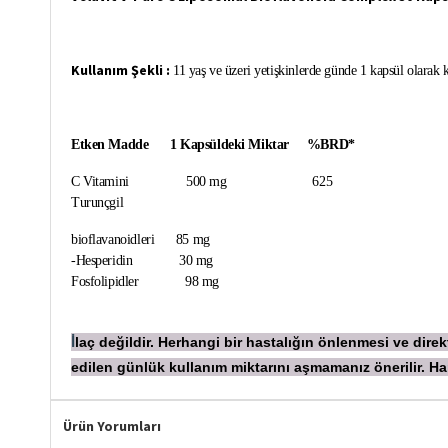
Kullanım Şekli :
11 yaş ve üzeri yetişkinlerde günde 1 kapsül olarak 
Etken Madde 1 Kapsüldeki Miktar %BRD*
C Vitamini 500 mg 625
Turunçgil
bioflavanoidleri 85 mg
-Hesperidin 30 mg
Fosfolipidler 98 mg
laç değildir. Herhangi bir hastalığın önlenmesi ve dir
İ
edilen günlük kullanım miktarını aşmamanız önerilir.
Ürün Yorumları