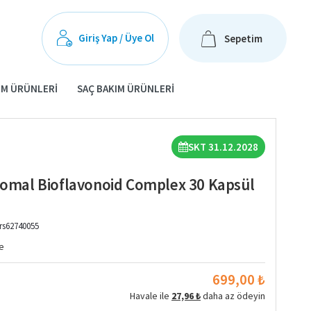
Giriş Yap / Üye Ol
Sepetim
IM ÜRÜNLERI
SAÇ BAKIM ÜRÜNLERI
SKT 31.12.2028
osomal Bioflavonoid Complex 30 Kapsül
rs62740055
e
699,00 ₺
Havale ile
27,96 ₺
daha az ödeyin