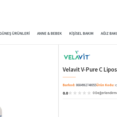
GÜNEŞ ÜRÜNLERI
ANNE & BEBEK
KIŞISEL BAKIM
AĞIZ BAK
Velavit V-Pure C Lip
Barkod:
8684962740055
Ürün Kodu:
c
0.0
0 Değerlendirm