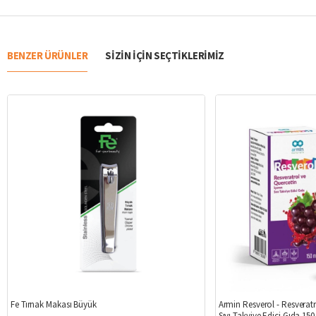
BENZER ÜRÜNLER
SIZIN IÇIN SEÇTIKLERIMIZ
%6
Fe Tırnak Makası Büyük
Armin Resverol - Resveratr
Sıvı Takviye Edici Gıda 150