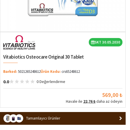
SKT 30.05.2030
Vitabiotics Osteocare Original 30 Tablet
Barkod:
5021265248612
Ürün Kodu:
crs65248612
0.0
0 Değerlendirme
569,00 ₺
Havale ile
22,76 ₺
daha az ödeyin
Tamamlayıcı Ürünler