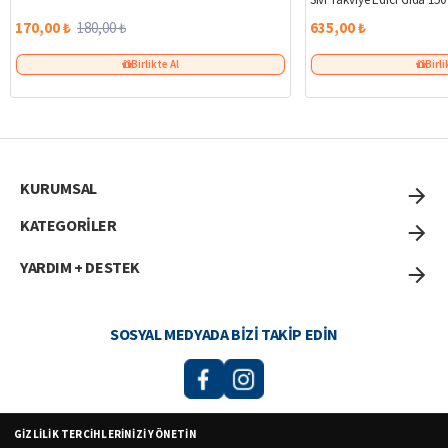
170,00 ₺
180,00 ₺
635,00 ₺
Birlikte Al
Birli
KURUMSAL
KATEGORİLER
YARDIM + DESTEK
SOSYAL MEDYADA BIZI TAKIP EDIN
GIZLILIK TERCIHLERINIZI YÖNETIN