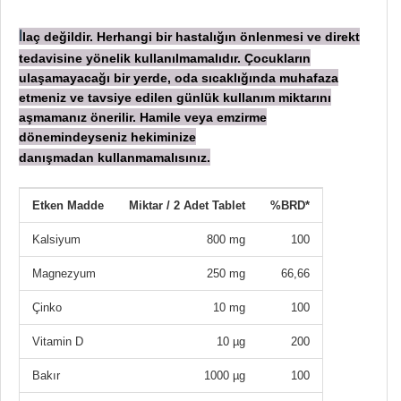
laç değildir. Herhangi bir hastalığın önlenmesi ve direkt
İ
tedavisine yönelik kullanılmamalıdır. Çocukların
ulaşamayacağı bir yerde, oda sıcaklığında muhafaza
etmeniz ve tavsiye edilen günlük kullanım miktarını
aşmamanız önerilir. Hamile veya emzirme
dönemindeyseniz hekiminize
danışmadan
kullanmamalısınız.
Etken Madde
Miktar / 2 Adet Tablet
%BRD*
Kalsiyum
800 mg
100
Magnezyum
250 mg
66,66
Çinko
10 mg
100
Vitamin D
10 µg
200
Bakır
1000 µg
100