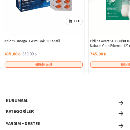
SKT
%49
Krilom Omega 3 Yumuşak 50 Kapsül
Philips Avent SCY930/01 0+
Natural Cam Biberon 120 
435,00 ₺
859,00 ₺
745,00 ₺
Birlikte Al
Birli
KURUMSAL
KATEGORİLER
YARDIM + DESTEK