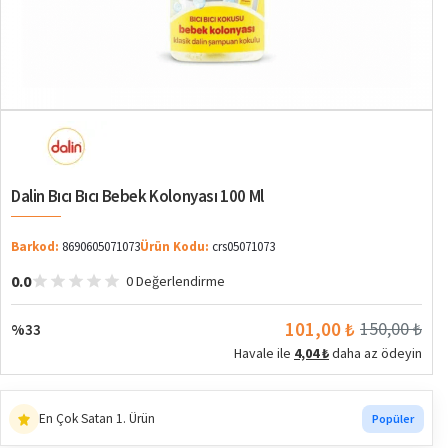
%33
Dalin Bıcı Bıcı Bebek Kolonyası 100 Ml
Barkod:
8690605071073
Ürün Kodu:
crs05071073
0.0
0 Değerlendirme
2. ürüne %10 indirim
Sepette
101,00 ₺
150,00 ₺
%33
Havale ile
4,04 ₺
daha az ödeyin
En Çok Ziyaret Edilen 3. Ürün
Trend
En Çok Satan 1. Ürün
Popüler