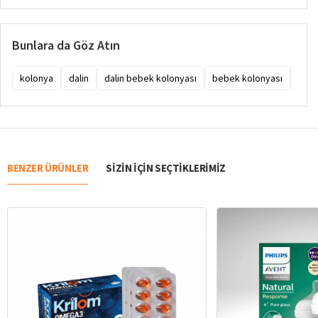
Bunlara da Göz Atın
kolonya
dalin
dalin bebek kolonyası
bebek kolonyası
bıcı
BENZER ÜRÜNLER
SIZIN IÇIN SEÇTIKLERIMIZ