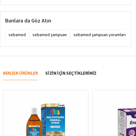
Bunlara da Göz Atın
sebamed
sebamed şampuan
sebamed şampuan yorumları
s
BENZER ÜRÜNLER
SIZIN IÇIN SEÇTIKLERIMIZ