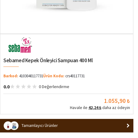
Sebamed Kepek Önleyici Sampuan 400 Ml
Barkod:
4103040117731
Ürün Kodu:
crs40117731
0.0
0 Değerlendirme
1.055,90 ₺
Havale ile
42,24 ₺
daha az ödeyin
Tamamlayıcı Ürünler