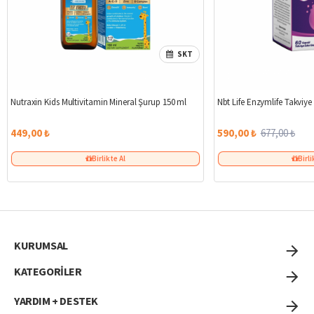
SKT
Nutraxin Kids Multivitamin Mineral Şurup 150 ml
Nbt Life Enzymlife Takviye
449,00 ₺
590,00 ₺
677,00 ₺
Birlikte Al
Birli
KURUMSAL
KATEGORİLER
YARDIM + DESTEK