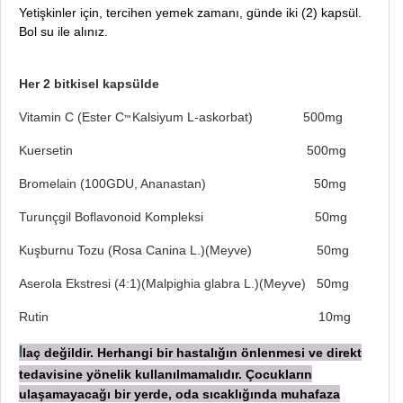
Yetişkinler için, tercihen yemek zamanı, günde iki (2) kapsül.
Bol su ile alınız.
Her 2 bitkisel kapsülde
Vitamin C (Ester C
Kalsiyum L-askorbat
) 500mg
™
Kuersetin 500mg
Bromelain (100GDU, Ananastan) 50mg
Turunçgil Boflavonoid Kompleksi 50mg
Kuşburnu Tozu (Rosa Canina L.)(Meyve) 50mg
Aserola Ekstresi (4:1)(Malpighia glabra L.)(Meyve) 50mg
Rutin 10mg
laç değildir. Herhangi bir hastalığın önlenmesi ve direkt
İ
tedavisine yönelik kullanılmamalıdır. Çocukların
ulaşamayacağı bir yerde, oda sıcaklığında muhafaza