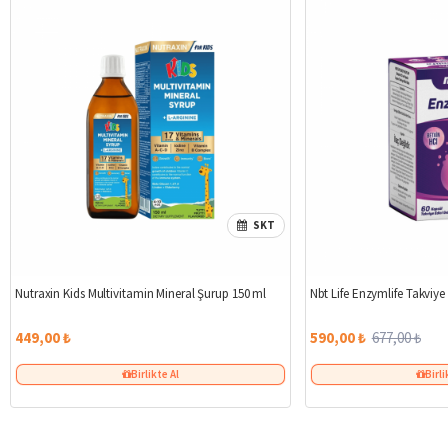
SKT
Nutraxin Kids Multivitamin Mineral Şurup 150 ml
Nbt Life Enzymlife Takviye
449,00 ₺
590,00 ₺
677,00 ₺
Birlikte Al
Birli