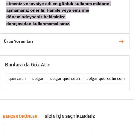
etmeniz ve tavsiye edilen günlük kullanım miktarını
aşmamanız önerilir. Hamile veya emzirme
dönemindeyseniz hekiminize
danışmadan
kullanmamalısınız.
Ürün Yorumları
Bunlara da Göz Atın
quercetin
solgar
solgar quercetin
solgar quercetin complex
BENZER ÜRÜNLER
SIZIN IÇIN SEÇTIKLERIMIZ