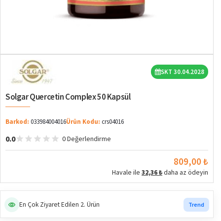
SKT 30.04.2028
Solgar Quercetin Complex 50 Kapsül
Barkod:
033984004016
Ürün Kodu:
crs04016
0.0
0 Değerlendirme
809,00 ₺
Havale ile
32,36 ₺
daha az ödeyin
En Çok Ziyaret Edilen 2. Ürün
Trend