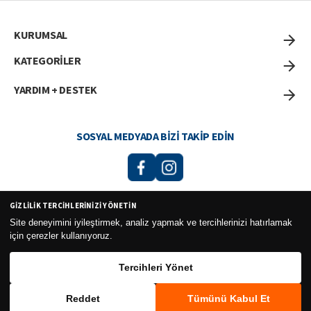
KURUMSAL
KATEGORİLER
YARDIM + DESTEK
SOSYAL MEDYADA BIZI TAKIP EDIN
GIZLILIK TERCIHLERINIZI YÖNETIN
Curesel Turizm Ticaret Limited Şirketi 2026 ©
Site deneyimini iyileştirmek, analiz yapmak ve tercihlerinizi hatırlamak
için çerezler kullanıyoruz.
Tercihleri Yönet
Reddet
Tümünü Kabul Et
WhatsApp
Sepete Ekle