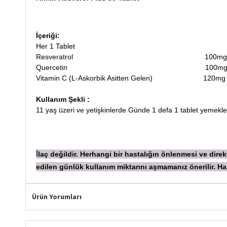
İçeriği:
Her 1 Tablet
Resveratrol 100mg
Quercetin 100m
Vitamin C (L-Askorbik Asitten Gelen) 120mg
Kullanım Şekli :
11 yaş üzeri ve yetişkinlerde Günde 1 defa 1 tablet yemekler
laç değildir. Herhangi bir hastalığın önlenmesi ve dir
İ
edilen günlük kullanım miktarını aşmamanız önerilir.
Ürün Yorumları