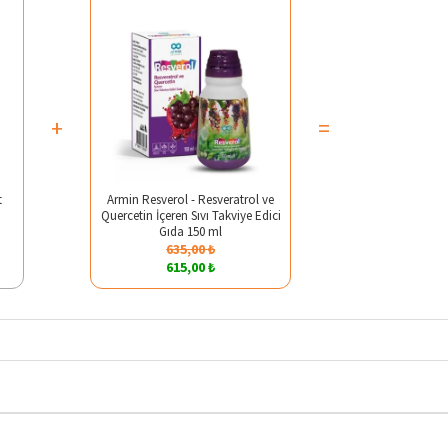
+
=
t
Armin Resverol - Resveratrol ve
Quercetin İçeren Sıvı Takviye Edici
Gıda 150 ml
635,00 ₺
615,00 ₺