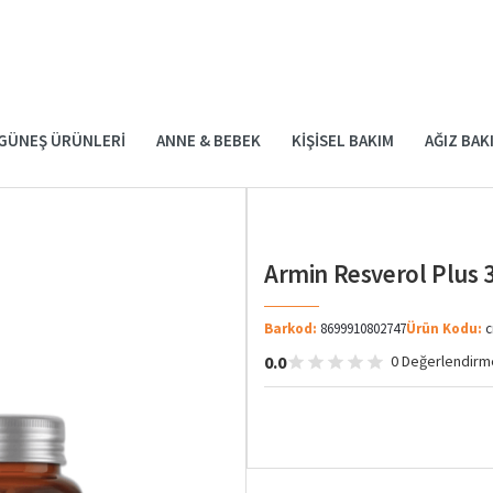
GÜNEŞ ÜRÜNLERI
ANNE & BEBEK
KIŞISEL BAKIM
AĞIZ BAK
Armin Resverol Plus 
Barkod:
8699910802747
Ürün Kodu:
c
0.0
0 Değerlendirm