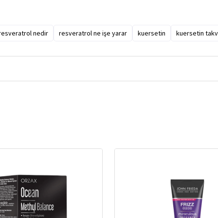
resveratrol nedir
resveratrol ne işe yarar
kuersetin
kuersetin takv