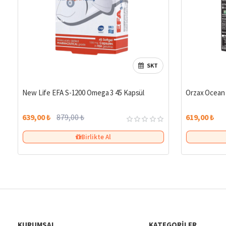
SKT
%27
New Life EFA S-1200 Omega 3 45 Kapsül
Orzax Ocean 
639,00 ₺
879,00 ₺
619,00 ₺
Birlikte Al
KURUMSAL
KATEGORILER