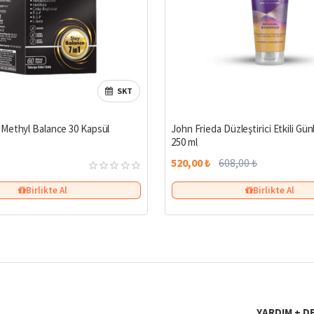
SKT
Methyl Balance 30 Kapsül
John Frieda Düzleştirici Etkili G
250 ml
520,00 ₺
608,00 ₺
Birlikte Al
Birlikte Al
YARDIM + D