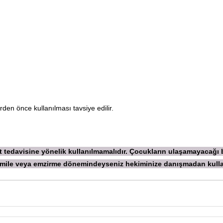
g
den önce kullanılması tavsiye edilir.
ekt tedavisine yönelik kullanılmamalıdır. Çocukların ulaşamayacağı
 Hamile veya emzirme dönemindeyseniz hekiminize danışmadan
kull