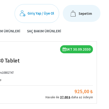
Giriş Yap / Üye Ol
Sepetim
IM ÜRÜNLERI
SAÇ BAKIM ÜRÜNLERI
SKT 30.09.2030
30 Tablet
rs10802747
e
925,00 ₺
Havale ile
37,00 ₺
daha az ödeyin