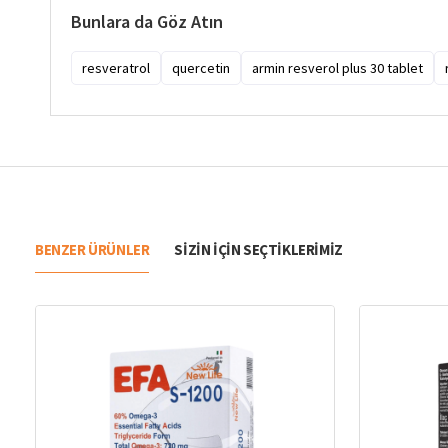
Bunlara da Göz Atın
resveratrol
quercetin
armin resverol plus 30 tablet
BENZER ÜRÜNLER
SIZIN IÇIN SEÇTIKLERIMIZ