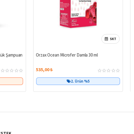
SKT
%14
Çok Satan
ünlük Şampuan
Orzax Ocean Microfer Damla 30 ml
535,00 ₺
2. Ürün %5
ESTEK