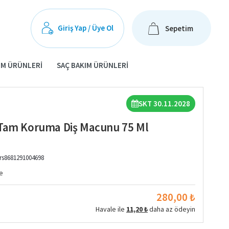
Giriş Yap / Üye Ol
Sepetim
IM ÜRÜNLERI
SAÇ BAKIM ÜRÜNLERI
SKT 30.11.2028
 Tam Koruma Diş Macunu 75 Ml
rs8681291004698
e
280,00 ₺
Havale ile
11,20 ₺
daha az ödeyin