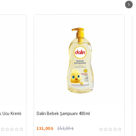
%3
%14
s Ucu Kremi
Dalin Bebek Şampuanı 400 ml
131,00 ₺
153,00 ₺