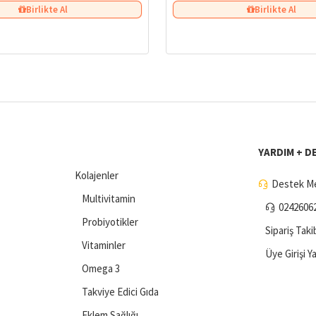
Birlikte Al
Birlikte Al
YARDIM + D
Kolajenler
Destek Me
Multivitamin
0242606
Probiyotikler
Sipariş Taki
Vitaminler
Üye Girişi Y
Omega 3
Takviye Edici Gıda
Eklem Sağlığı