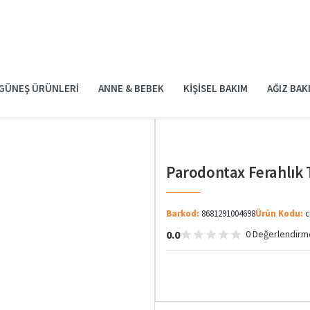
GÜNEŞ ÜRÜNLERI
ANNE & BEBEK
KIŞISEL BAKIM
AĞIZ BAK
Parodontax Ferahlık
Barkod:
8681291004698
Ürün Kodu:
c
0.0
0 Değerlendirm