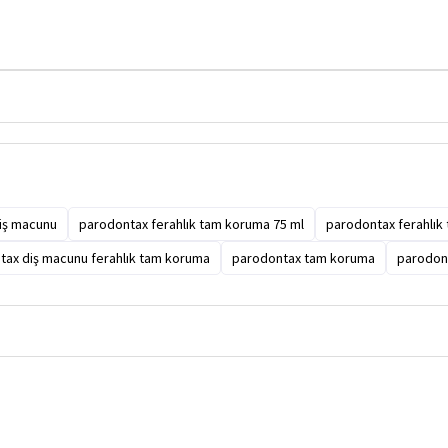
iş macunu
parodontax ferahlık tam koruma 75 ml
parodontax ferahlık
tax diş macunu ferahlık tam koruma
parodontax tam koruma
parodont