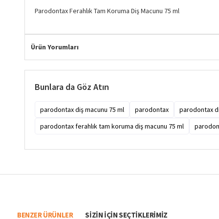
Parodontax Ferahlık Tam Koruma Diş Macunu 75 ml
Ürün Yorumları
Bunlara da Göz Atın
parodontax diş macunu 75 ml
parodontax
parodontax d
parodontax ferahlık tam koruma diş macunu 75 ml
parodon
BENZER ÜRÜNLER
SIZIN IÇIN SEÇTIKLERIMIZ