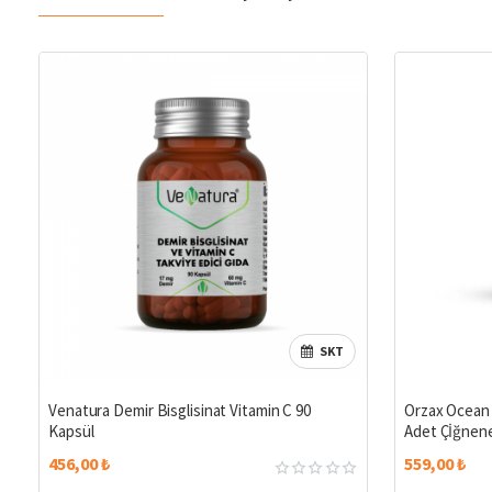
SKT
Venatura Demir Bisglisinat Vitamin C 90
Orzax Ocean 
Kapsül
Adet Çİğnene
456,00 ₺
559,00 ₺