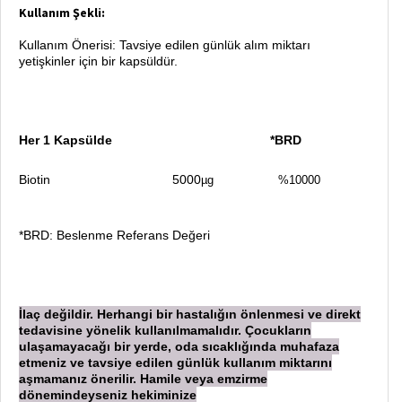
Kullanım Şekli:
Kullanım Önerisi: Tavsiye edilen günlük alım miktarı
yetişkinler için bir kapsüldür.
Her 1 Kapsülde *BRD
Biotin 5000
µg %10000
*BRD: Beslenme Referans Değeri
İ
laç değildir. Herhangi bir hastalığın önlenmesi ve direkt
tedavisine yönelik kullanılmamalıdır. Çocukların
ulaşamayacağı bir yerde, oda sıcaklığında muhafaza
etmeniz ve tavsiye edilen günlük kullanım miktarını
aşmamanız önerilir. Hamile veya emzirme
dönemindeyseniz hekiminize