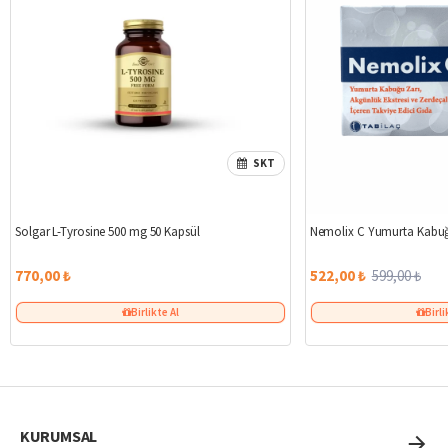
SKT
Solgar L-Tyrosine 500 mg 50 Kapsül
Nemolix C Yumurta Kabuğ
770,00 ₺
522,00 ₺
599,00 ₺
Birlikte Al
Birli
KURUMSAL