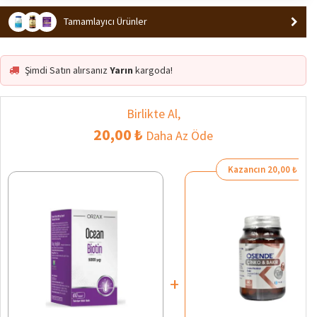
En Çok Satan 1. Ürün
Popüler
Tamamlayıcı Ürünler
Şimdi Satın alırsanız
Yarın
kargoda!
Birlikte Al,
20,00 ₺
Daha Az Öde
Kazancın 20,00 ₺
+