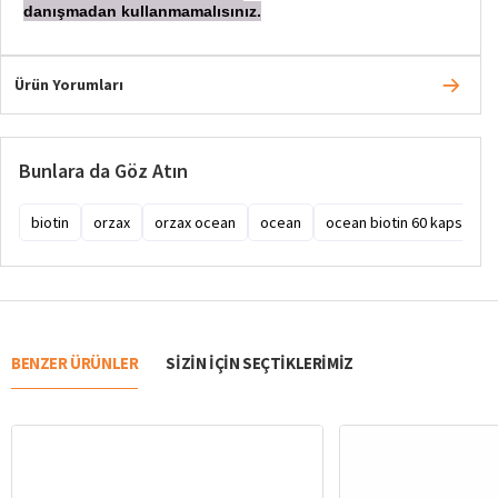
danışmadan
kullanmamalısınız.
Ürün Yorumları
Bunlara da Göz Atın
biotin
orzax
orzax ocean
ocean
ocean biotin 60 kapsül
BENZER ÜRÜNLER
SIZIN IÇIN SEÇTIKLERIMIZ