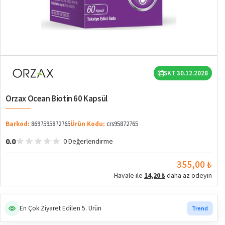
SKT 30.12.2028
Orzax Ocean Biotin 60 Kapsül
Barkod:
8697595872765
Ürün Kodu:
crs95872765
0.0
0 Değerlendirme
355,00 ₺
Havale ile
14,20 ₺
daha az ödeyin
En Çok Ziyaret Edilen 5. Ürün
Trend