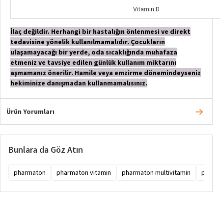
Vitamin D​
İ
laç değildir. Herhangi bir hastalığın önlenmesi ve direkt
tedavisine yönelik kullanılmamalıdır. Çocukların
ulaşamayacağı bir yerde, oda sıcaklığında muhafaza
etmeniz ve tavsiye edilen günlük kullanım miktarını
aşmamanız önerilir. Hamile veya emzirme dönemindeyseniz
hekiminize danışmadan
kullanmamalısınız.
Ürün Yorumları
Bunlara da Göz Atın
pharmaton
pharmaton vitamin
pharmaton multivitamin
pharm