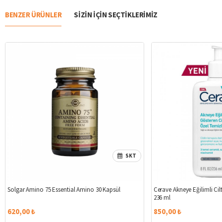
BENZER ÜRÜNLER
SIZIN IÇIN SEÇTIKLERIMIZ
SKT
Solgar Amino 75 Essential Amino 30 Kapsül
Cerave Akneye Eğilimli Cilt
236 ml
620,00 ₺
850,00 ₺