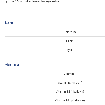
günde 15 ml tüketilmesi tavsiye edilir.
İçerik
Kalsiyum
L-lizin
İyot
Vitaminler
Vitamin E
Vitamin B3​ (niasin)
Vitamin B2 ​(riboflavin)
Vitamin B6 ​ (piridoksin)