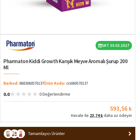
SKT 30.03.2027
Pharmaton Kiddi Growth Karışık Meyve Aromalı Şurup 200
Ml
Barkod:
8683060570137
Ürün Kodu:
crs060570137
0.0
0 Değerlendirme
593,56 ₺
Havale ile
23,74 ₺
daha az ödeyin
Tamamlayıcı Ürünler