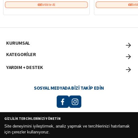
Birlikte Al
Birli
KURUMSAL
KATEGORİLER
YARDIM + DESTEK
SOSYAL MEDYADA BIZI TAKIP EDIN
GIZLILIK TERCIHLERINIZI YÖNETIN
Curesel Turizm Ticaret Limited Şirketi 2026 ©
Site deneyimini iyileştirmek, analiz yapmak ve tercihlerinizi hatırlamak
için çerezler kullanıyoruz.