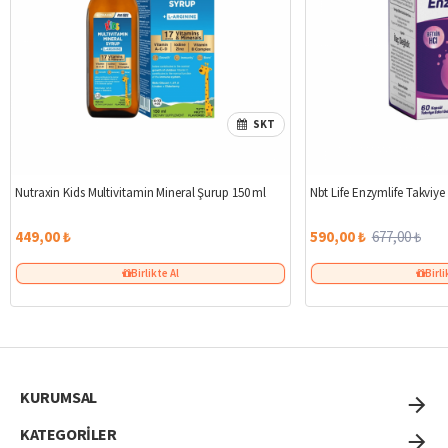
SKT
Nutraxin Kids Multivitamin Mineral Şurup 150 ml
Nbt Life Enzymlife Takviye
449,00 ₺
590,00 ₺
677,00 ₺
Birlikte Al
Birli
KURUMSAL
KATEGORİLER