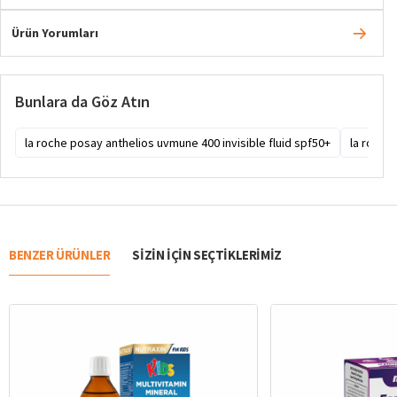
Ürün Yorumları
Bunlara da Göz Atın
la roche posay anthelios uvmune 400 invisible fluid spf50+
la roche
BENZER ÜRÜNLER
SIZIN IÇIN SEÇTIKLERIMIZ