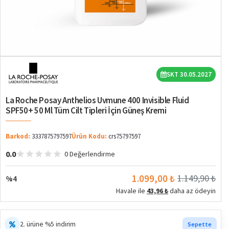
%4
SKT 30.05.2027
La Roche Posay Anthelios Uvmune 400 Invisible Fluid
SPF50+ 50 Ml Tüm Cilt Tipleri İçin Güneş Kremi
Barkod:
3337875797597
Ürün Kodu:
crs75797597
0.0
0 Değerlendirme
1.099,00 ₺
1.149,90 ₺
%4
Havale ile
43,96 ₺
daha az ödeyin
2. ürüne %5 indirim
Sepette