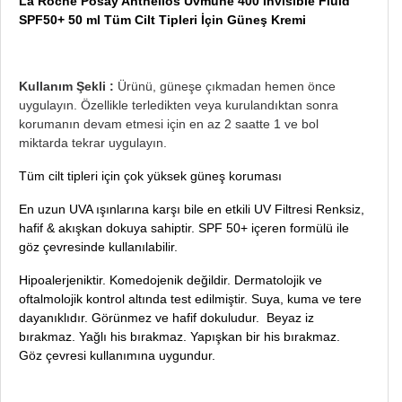
La Roche Posay Anthelios Uvmune 400 Invisible Fluid
SPF50+ 50 ml Tüm Cilt Tipleri İçin Güneş Kremi
Kullanım Şekli :
Ürünü, güneşe çıkmadan hemen önce
uygulayın. ​Özellikle terledikten veya kurulandıktan sonra
korumanın devam etmesi için en az 2 saatte 1 ve bol
miktarda tekrar uygulayın.
Tüm cilt tipleri için çok yüksek güneş koruması
En uzun UVA ışınlarına karşı bile en etkili UV Filtresi Renksiz,
hafif & akışkan dokuya sahiptir. SPF 50+ içeren formülü ile
göz çevresinde kullanılabilir.
Hipoalerjeniktir. Komedojenik değildir. Dermatolojik ve
oftalmolojik kontrol altında test edilmiştir. Suya, kuma ve tere
dayanıklıdır. Görünmez ve hafif dokuludur. Beyaz iz
bırakmaz. Yağlı his bırakmaz. Yapışkan bir his bırakmaz.
Göz çevresi kullanımına uygundur.