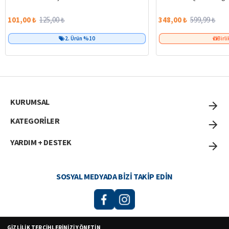
101,00 ₺
125,00 ₺
348,00 ₺
599,99 ₺
2. Ürün %10
Birli
KURUMSAL
KATEGORİLER
YARDIM + DESTEK
SOSYAL MEDYADA BIZI TAKIP EDIN
GIZLILIK TERCIHLERINIZI YÖNETIN