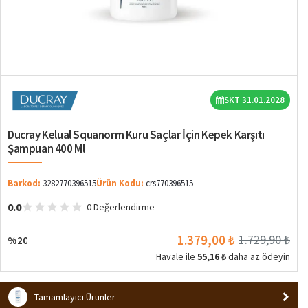
%20
SKT 31.01.2028
Ducray Kelual Squanorm Kuru Saçlar İçin Kepek Karşıtı
Şampuan 400 Ml
Barkod:
3282770396515
Ürün Kodu:
crs770396515
0.0
0 Değerlendirme
1.379,00 ₺
1.729,90 ₺
%20
Havale ile
55,16 ₺
daha az ödeyin
Tamamlayıcı Ürünler