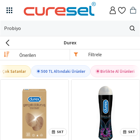
Evin
için
Durex
ne
arıyorsun?
Filtrele
 Çok Satanlar
500 TL Altındaki Ürünler
Birlikte Al Ürünleri
SKT
SKT