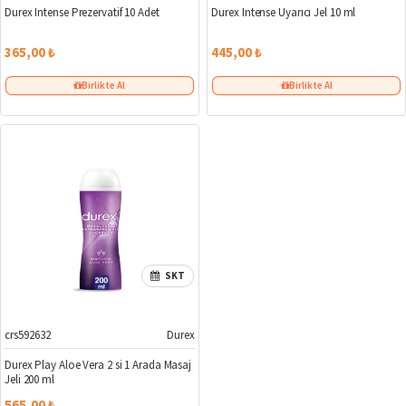
Durex Intense Prezervatif 10 Adet
Durex Intense Uyarıcı Jel 10 ml
365,00 ₺
445,00 ₺
Birlikte Al
Birlikte Al
SKT
crs592632
Durex
Durex Play Aloe Vera 2 si 1 Arada Masaj
Jeli 200 ml
565,00 ₺