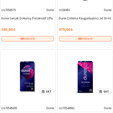
crs7058079
Durex
crs58451
Durex
Durex Gerçek Dokunuş Prezervatif 10'lu
Durex Extreme Kayganlaştırıcı Jel 50 ml
365,00 ₺
479,00 ₺
Birlikte Al
Birlikte Al
SKT
SKT
crs70545005
Durex
crs70544961
Durex