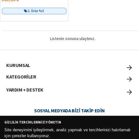
2. Ürün %5
Birlikte Al
Listenin sonuna ulaştınız.
KURUMSAL
KATEGORİLER
YARDIM + DESTEK
SOSYAL MEDYADA BIZI TAKIP EDIN
GIZLILIK TERCIHLERINIZI YÖNETIN
Site deneyimini iyileştirmek, analiz yapmak ve tercihlerinizi hatırlamak
için çerezler kullanıyoruz.