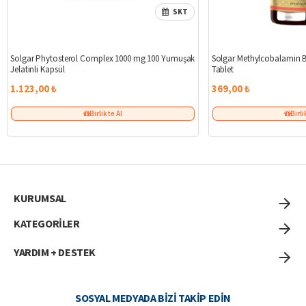
SKT
Solgar Phytosterol Complex 1000 mg 100 Yumuşak
Solgar Methylcobalamin B1
Jelatinli Kapsül
Tablet
1.123,00 ₺
369,00 ₺
Birlikte Al
Birli
KURUMSAL
KATEGORİLER
YARDIM + DESTEK
SOSYAL MEDYADA BIZI TAKIP EDIN