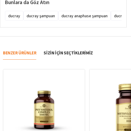
Bunlara da Göz Atın
ducray
ducray şampuan
ducray anaphase şampuan
ducray dö
BENZER ÜRÜNLER
SIZIN IÇIN SEÇTIKLERIMIZ