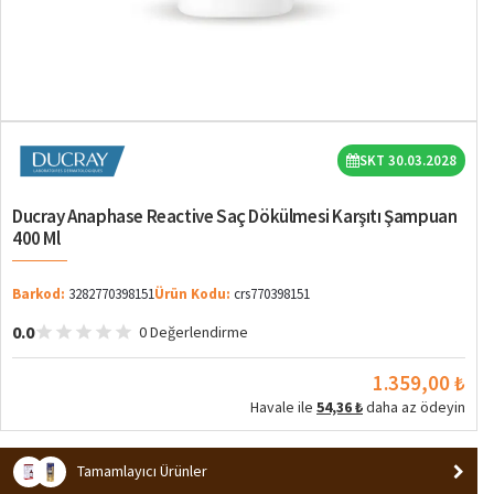
SKT 30.03.2028
Ducray Anaphase Reactive Saç Dökülmesi Karşıtı Şampuan
400 Ml
Barkod:
3282770398151
Ürün Kodu:
crs770398151
0.0
0 Değerlendirme
1.359,00 ₺
Havale ile
54,36 ₺
daha az ödeyin
Tamamlayıcı Ürünler