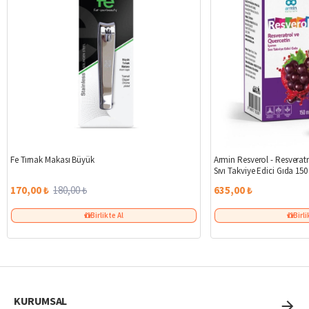
%6
Fe Tırnak Makası Büyük
Armin Resverol - Resveratr
Sıvı Takviye Edici Gıda 150
170,00 ₺
180,00 ₺
635,00 ₺
Birlikte Al
Birli
KURUMSAL