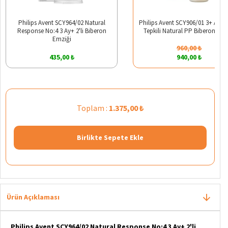
Philips Avent SCY964/02 Natural
Philips Avent SCY906/01 3+ Ay D
Response No:4 3 Ay+ 2'li Biberon
Tepkili Natural PP Biberon 330
Emziği
960,00 ₺
435,00 ₺
940,00 ₺
Toplam :
1.375,00 ₺
Birlikte Sepete Ekle
Ürün Açıklaması
Philips Avent SCY964/02 Natural Response No:4 3 Ay+ 2'li