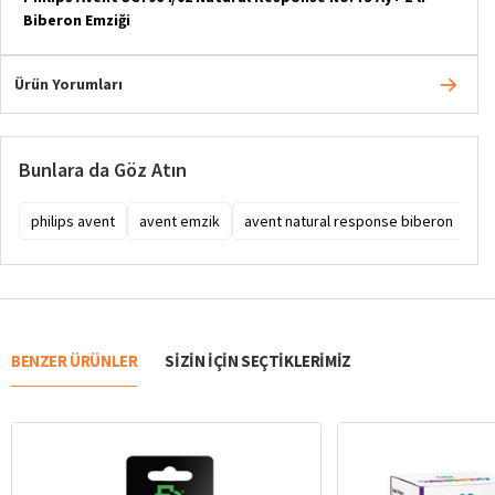
Biberon Emziği
Ürün Yorumları
Bunlara da Göz Atın
philips avent
avent emzik
avent natural response biberon
ph
BENZER ÜRÜNLER
SIZIN IÇIN SEÇTIKLERIMIZ