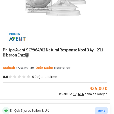
Philips Avent SCY964/02 Natural Response No:4 3 Ay+ 2'li
Biberon Emziği
Barkod:
8720689012041
Ürün Kodu:
crs689012041
0.0
0 Değerlendirme
435,00 ₺
Havale ile
17,40 ₺
daha az ödeyin
En Çok Ziyaret Edilen 3. Ürün
Trend