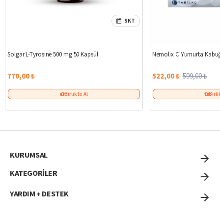
SKT
Solgar L-Tyrosine 500 mg 50 Kapsül
Nemolix C Yumurta Kabuğ
770,00 ₺
522,00 ₺
599,00 ₺
Birlikte Al
Birli
KURUMSAL
KATEGORİLER
YARDIM + DESTEK