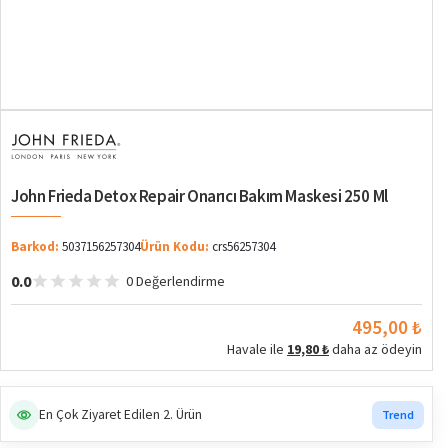
John Frieda Detox Repair Onarıcı Bakım Maskesi 250 Ml
Barkod:
5037156257304
Ürün Kodu:
crs56257304
0.0
0 Değerlendirme
495,00 ₺
Havale ile
19,80 ₺
daha az ödeyin
En Çok Ziyaret Edilen 2. Ürün
Trend