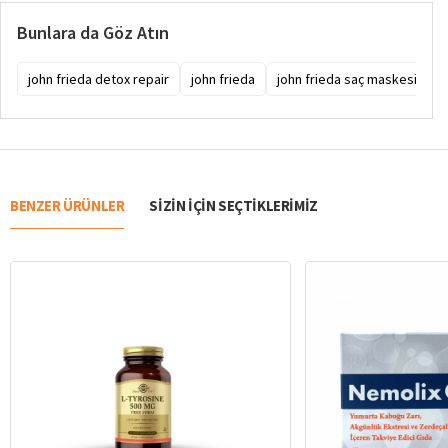
Bunlara da Göz Atın
john frieda detox repair
john frieda
john frieda saç maskesi
j
BENZER ÜRÜNLER
SIZIN IÇIN SEÇTIKLERIMIZ