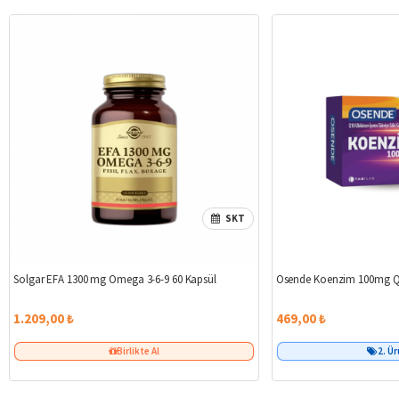
SKT
Solgar EFA 1300 mg Omega 3-6-9 60 Kapsül
Osende Koenzim 100mg Q
1.209,00 ₺
469,00 ₺
Birlikte Al
2. Ü