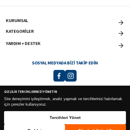
KURUMSAL
KATEGORİLER
YARDIM + DESTEK
SOSYAL MEDYADA BIZI TAKIP EDIN
GIZLILIK TERCIHLERINIZI YÖNETIN
Curesel Turizm Ticaret Limited Şirketi 2026 ©
Site deneyimini iyileştirmek, analiz yapmak ve tercihlerinizi hatırlamak
için çerezler kullanıyoruz.
Tercihleri Yönet