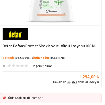
Detan Defans Protect Sinek Kovucu Vücut Losyonu 100 Ml
Barkod:
8690530048218
Ürün Kodu:
crs30048218
0.0
0 Değerlendirme
294,00 ₺
Havale ile
11,76 ₺
daha az ödeyin
Ürün Stokları Tükenmiştir!