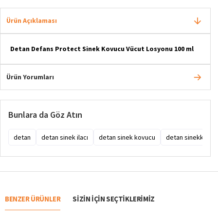
Ürün Açıklaması
Detan Defans Protect Sinek Kovucu Vücut Losyonu 100 ml
Ürün Yorumları
Bunlara da Göz Atın
detan
detan sinek ilacı
detan sinek kovucu
detan sinekkıran
BENZER ÜRÜNLER
SIZIN IÇIN SEÇTIKLERIMIZ