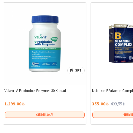
SKT
Velavit V-Probiotics Enzymes 30 Kapsül
Nutraxin B Vitamin Compl
1.299,00 ₺
355,00 ₺
499,99 ₺
Birlikte Al
Birli