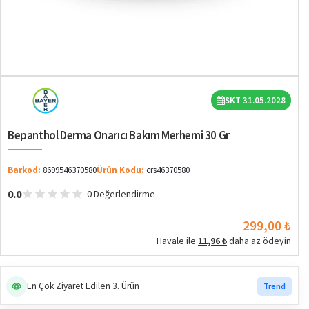
SKT 31.05.2028
Bepanthol Derma Onarıcı Bakım Merhemi 30 Gr
Barkod:
8699546370580
Ürün Kodu:
crs46370580
0.0
0 Değerlendirme
299,00 ₺
Havale ile
11,96 ₺
daha az ödeyin
En Çok Ziyaret Edilen 3. Ürün
Trend