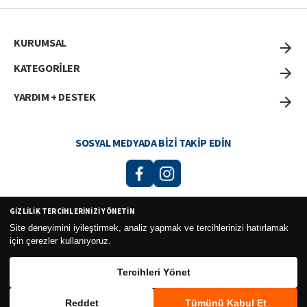
KURUMSAL
KATEGORİLER
YARDIM + DESTEK
SOSYAL MEDYADA BIZI TAKIP EDIN
GIZLILIK TERCIHLERINIZI YÖNETIN
Curesel Turizm Ticaret Limited Şirketi 2026 ©
Site deneyimini iyileştirmek, analiz yapmak ve tercihlerinizi hatırlamak
için çerezler kullanıyoruz.
Tercihleri Yönet
Reddet
Tümünü Kabul Et