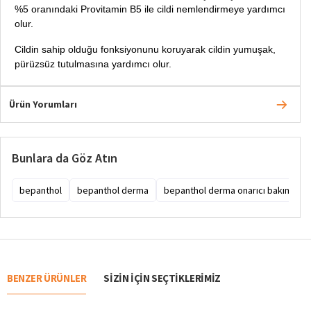
%5 oranındaki Provitamin B5 ile cildi nemlendirmeye yardımcı
olur.
Cildin sahip olduğu fonksiyonunu koruyarak cildin yumuşak,
pürüzsüz tutulmasına yardımcı olur.
Ürün Yorumları
Bunlara da Göz Atın
bepanthol
bepanthol derma
bepanthol derma onarıcı bakım mer
BENZER ÜRÜNLER
SIZIN IÇIN SEÇTIKLERIMIZ