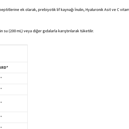
ptitlerine ek olarak, prebiyotik lif kaynağı İnulin, Hyaluronik Asit ve C vitamin
ün su (200 mL) veya diğer gıdalarla karıştırılarak tüketilir.
BRD*
**
**
**
**
**