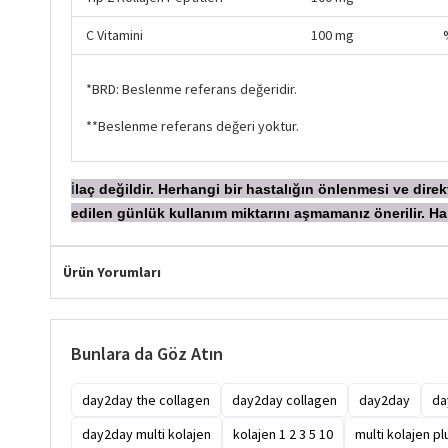
C Vitamini
100 mg
*BRD: Beslenme referans değeridir.
**Beslenme referans değeri yoktur.
laç değildir. Herhangi bir hastalığın önlenmesi ve dir
İ
edilen günlük kullanım miktarını aşmamanız önerilir.
Ürün Yorumları
Bunlara da Göz Atın
day2day the collagen
day2day collagen
day2day
da
day2day multi kolajen
kolajen 1 2 3 5 10
multi kolajen plu