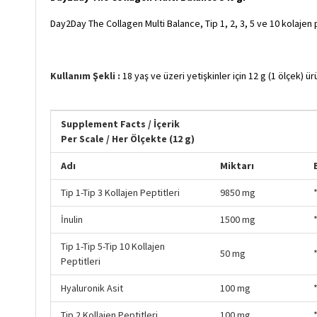
Day2Day The Collagen Multi Balance, Tip 1, 2, 3, 5 ve 10 kolajen pe
Kullanım Şekli :
18 yaş ve üzeri yetişkinler için 12 g (1 ölçek) ür
Supplement Facts / İçerik
Per S
cale / Her Ölçekte (12 g)
Adı
Miktarı
Tip 1-Tip 3 Kollajen Peptitleri
9850 mg
İnulin
1500 mg
Tip 1-Tip 5-Tip 10 Kollajen
50 mg
Peptitleri
Hyaluronik Asit
100 mg
Tip 2 Kollajen Peptitleri
100 mg