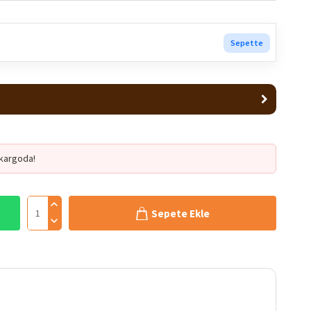
Sepette
kargoda!
Sepete Ekle