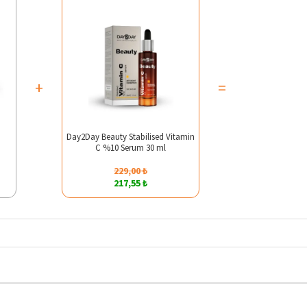
+
=
Day2Day Beauty Stabilised Vitamin
C %10 Serum 30 ml
229,00 ₺
217,55 ₺