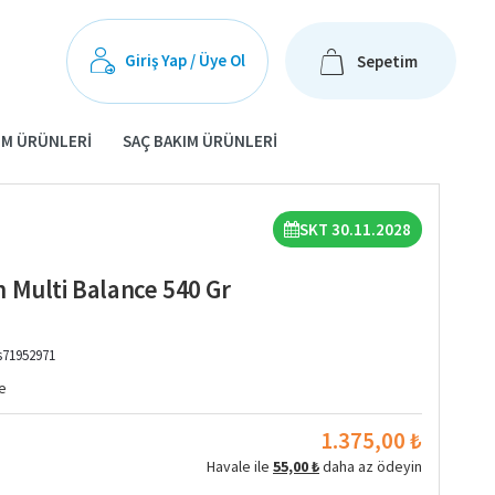
Giriş Yap / Üye Ol
Sepetim
IM ÜRÜNLERI
SAÇ BAKIM ÜRÜNLERI
SKT 30.11.2028
 Multi Balance 540 Gr
s71952971
e
1.375,00 ₺
Havale ile
55,00 ₺
daha az ödeyin