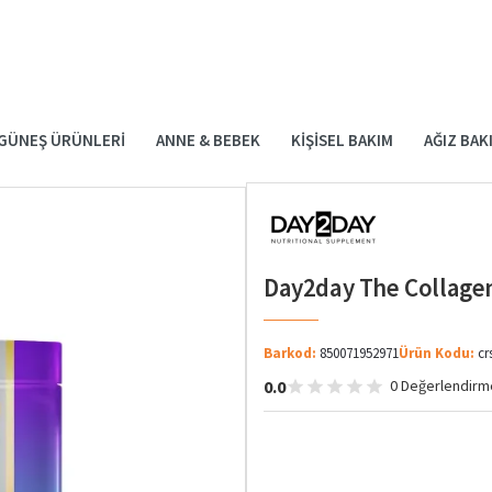
GÜNEŞ ÜRÜNLERI
ANNE & BEBEK
KIŞISEL BAKIM
AĞIZ BAK
Day2day The Collagen
Barkod:
850071952971
Ürün Kodu:
cr
0.0
0 Değerlendirm