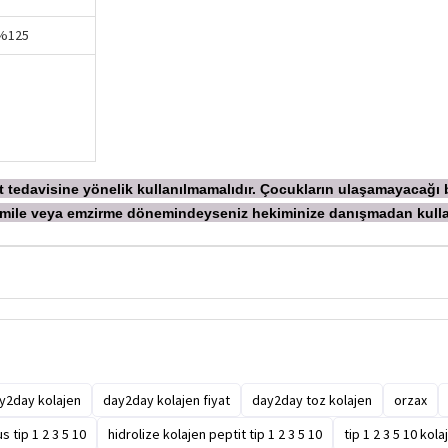
%125
ekt tedavisine yönelik kullanılmamalıdır. Çocukların ulaşamayacağı
 Hamile veya emzirme dönemindeyseniz hekiminize danışmadan
kull
y2day kolajen
day2day kolajen fiyat
day2day toz kolajen
orzax
s tip 1 2 3 5 10
hidrolize kolajen peptit tip 1 2 3 5 10
tip 1 2 3 5 10 kolaj