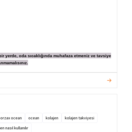
 bir yerde, oda sıcaklığında muhafaza etmeniz ve tavsiye
anmamalısınız.
orzax ocean
ocean
kolajen
kolajen takviyesi
en nasıl kullanılır