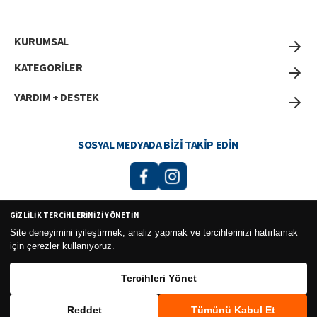
KURUMSAL
KATEGORİLER
YARDIM + DESTEK
SOSYAL MEDYADA BIZI TAKIP EDIN
GIZLILIK TERCIHLERINIZI YÖNETIN
Curesel Turizm Ticaret Limited Şirketi 2026 ©
Site deneyimini iyileştirmek, analiz yapmak ve tercihlerinizi hatırlamak
için çerezler kullanıyoruz.
Tercihleri Yönet
Reddet
Tümünü Kabul Et
WhatsApp
Sepete Ekle