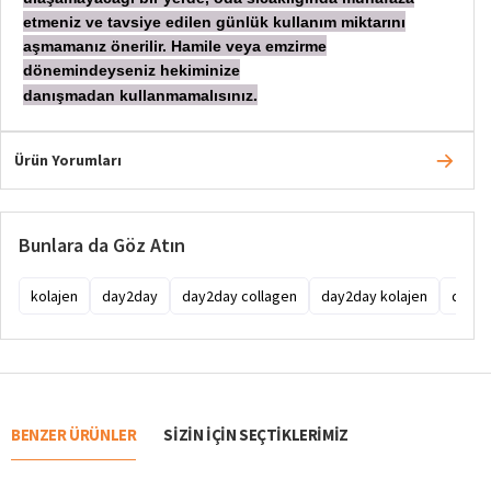
etmeniz ve tavsiye edilen günlük kullanım miktarını
aşmamanız önerilir. Hamile veya emzirme
dönemindeyseniz hekiminize
danışmadan
kullanmamalısınız.
Ürün Yorumları
Bunlara da Göz Atın
kolajen
day2day
day2day collagen
day2day kolajen
day2d
BENZER ÜRÜNLER
SIZIN IÇIN SEÇTIKLERIMIZ