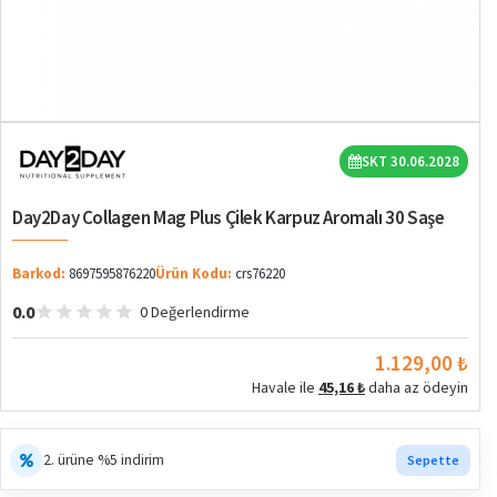
SKT 30.06.2028
Day2Day Collagen Mag Plus Çilek Karpuz Aromalı 30 Saşe
Barkod:
8697595876220
Ürün Kodu:
crs76220
0.0
0 Değerlendirme
1.129,00 ₺
Havale ile
45,16 ₺
daha az ödeyin
2. ürüne %5 indirim
Sepette