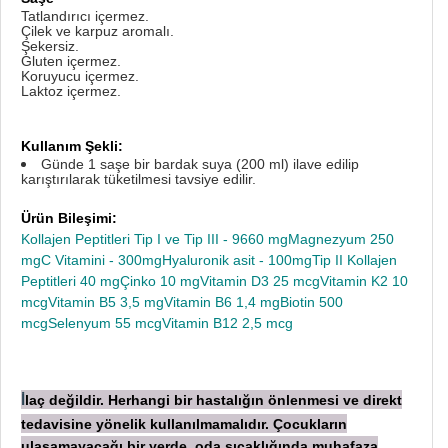
Tatlandırıcı içermez.
Çilek ve karpuz aromalı.
Şekersiz.
Gluten içermez.
Koruyucu içermez.
Laktoz içermez.
Kullanım Şekli:
Günde 1 saşe bir bardak suya (200 ml) ilave edilip
karıştırılarak tüketilmesi tavsiye edilir.
Ürün Bileşimi:
Kollajen Peptitleri Tip I ve Tip III - 9660 mgMagnezyum 250
mgC Vitamini - 300mgHyaluronik asit - 100mgTip II Kollajen
Peptitleri 40 mgÇinko 10 mgVitamin D3 25 mcgVitamin K2 10
mcgVitamin B5 3,5 mgVitamin B6 1,4 mgBiotin 500
mcgSelenyum 55 mcgVitamin B12 2,5 mcg
laç değildir. Herhangi bir hastalığın önlenmesi ve direkt
İ
tedavisine yönelik kullanılmamalıdır. Çocukların
ulaşamayacağı bir yerde, oda sıcaklığında muhafaza