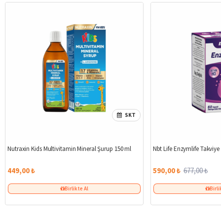
SKT
Nutraxin Kids Multivitamin Mineral Şurup 150 ml
Nbt Life Enzymlife Takviye
449,00 ₺
590,00 ₺
677,00 ₺
Birlikte Al
Birli