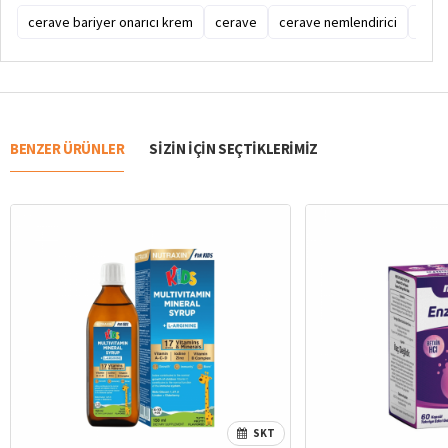
cerave bariyer onarıcı krem
cerave
cerave nemlendirici
cera
BENZER ÜRÜNLER
SIZIN IÇIN SEÇTIKLERIMIZ
SKT