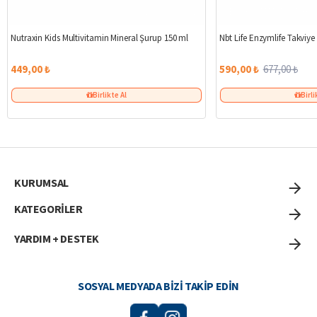
Nutraxin Kids Multivitamin Mineral Şurup 150 ml
Nbt Life Enzymlife Takviye
449,00 ₺
590,00 ₺
677,00 ₺
Birlikte Al
Birli
KURUMSAL
KATEGORİLER
YARDIM + DESTEK
SOSYAL MEDYADA BIZI TAKIP EDIN