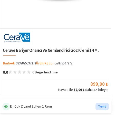
Cerave Bariyer Onarıcı Ve Nemlendirici Göz Kremi 14 Ml
Barkod:
3337875597272
Ürün Kodu:
crs875597272
0.0
0 Değerlendirme
899,90 ₺
Havale ile
36,00 ₺
daha az ödeyin
En Çok Ziyaret Edilen 2. Ürün
Trend