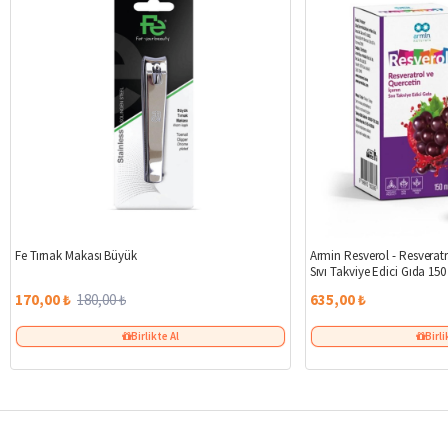
%6
Fe Tırnak Makası Büyük
Armin Resverol - Resveratr
Sıvı Takviye Edici Gıda 150
170,00 ₺
180,00 ₺
635,00 ₺
Birlikte Al
Birli