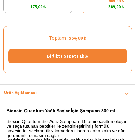
409,00 ₺
175,00 ₺
389,00 ₺
Toplam :
564,00 ₺
Birlikte Sepete Ekle
Ürün Açıklaması
Bioxcin Quantum Yağlı Saçlar İçin Şampuan 300 ml
Bioxcin Quantum Bio-Activ Şampuan, 18 aminoasitten oluşan
ve saça tutunan peptitler ile zenginleştirilmiş formülü
sayesinde, saçların ilk yıkamadan itibaren daha kalın ve gür
görünümlü olmasını sağlar.
İçerisinde bunulan Niacinamide, yağlı saçlar için özel olarak