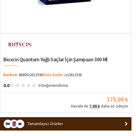
Bioxcin Quantum Yağlı Saçlar İçin Şampuan 300 Ml
Barkod:
8680512611936
Ürün Kodu:
crs2611936
0.0
0 Değerlendirme
175,00 ₺
Havale ile
7,00 ₺
daha az ödeyin
Tamamlayıcı Ürünler