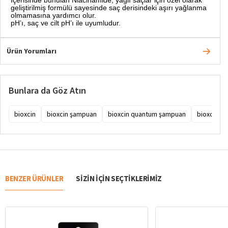
geliştirilmiş formülü sayesinde saç derisindeki aşırı yağlanma
olmamasına yardımcı olur.
pH’ı, saç ve cilt pH’ı ile uyumludur.
Ürün Yorumları
Bunlara da Göz Atın
bioxcin
bioxcin şampuan
bioxcin quantum şampuan
bioxcin qu
BENZER ÜRÜNLER
SIZIN IÇIN SEÇTIKLERIMIZ