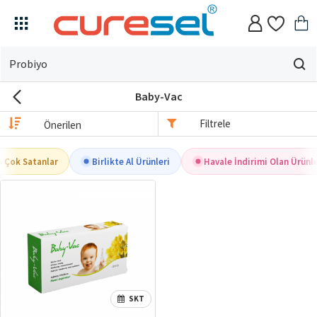
Evin
için
Baby-Vac
ne
arıyorsun?
Filtrele
n Çok Satanlar
Birlikte Al Ürünleri
Havale İndirimi Olan Ürünl
SKT